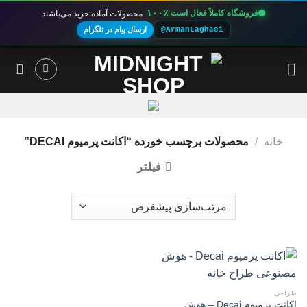
۱۰۰٪
فروشگاه کاملاً فعال است
محصولات آماده خرید می‌باشند
@ArmanLaghaei
ارسال پیام در تلگرام
Ski
t
conten
خانه
/
محصولات برچسب خورده “اکانت پرمیوم DECAI”
فیلتر
طراحی
اکانت پرمیوم Decai – هوش