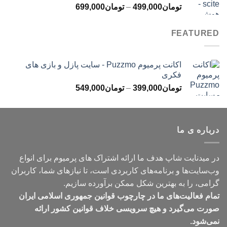
محدوده
تومان
499,000
–
تومان
699,000
تومان499,000
قیمت:
تومان499,000
FEATURED
تا
تومان699,000
اکانت پرمیوم Puzzmo - سایت پازل و بازی های
فکری
محدوده
تومان
399,000
–
تومان
549,000
قیمت:
تومان399,000
تا
درباره ی ما
تومان549,000
در میدنایت شاپ هدف ما ارائه اشتراک های پرمیوم برای انواع
وب‌سایت‌ها و برنامه‌های کاربردی است، تا نیازهای شما، کاربران
گرامی، را به بهترین شکل ممکن برآورده سازیم.
تمام فعالیت‌های ما در چارچوب قوانین جمهوری اسلامی ایران
صورت می‌گیرد و هیچ سرویسی خلاف قوانین کشور ارائه
نمی‌شود.