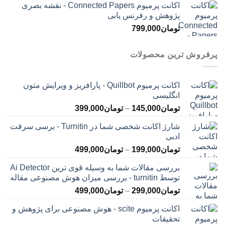
اکانت پرمیوم Connected Papers - نقشه بصری
پژوهش و رفرنس یابی
تومان
799,000
پرفروش ترین محصولات
اکانت پرمیوم Quillbot - پارافریز و ویرایش متون
انگلیسی
محدوده
تومان
145,000
–
تومان
399,000
قیمت:
شارژ اکانت شخصی شما در Turnitin - برسی سرقت
تومان145,000
ادبی
تا
محدوده
تومان
199,000
–
تومان
499,000
تومان399,000
قیمت:
بررسی مقالات شما به وسیله قوی ترین Ai Detector
تومان199,000
توسط turnitin - بررسی میزان هوش مصنوعی مقاله
تا
محدوده
تومان
299,000
–
تومان
499,000
تومان499,000
قیمت:
اکانت پرمیوم scite - هوش مصنوعی برای پژوهش و
تومان299,000
تحقیقات
تا