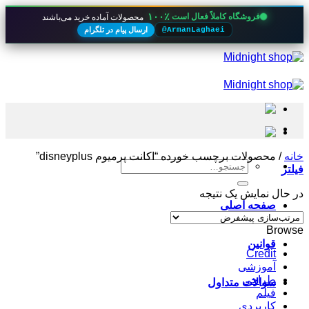
۱۰۰٪
فروشگاه کاملاً فعال است
محصولات آماده خرید می‌باشند
ارسال پیام در تلگرام
@ArmanLaghaei
Skip
to
content
خانه
/
محصولات برچسب خورده “اکانت پرمیوم disneyplus”
جستجو
فیلتر
برای:
در حال نمایش یک نتیجه
صفحه اصلی
Browse
قوانین
Credit
آموزشی
طراحی
سوالات متداول
فیلم
کاربردی