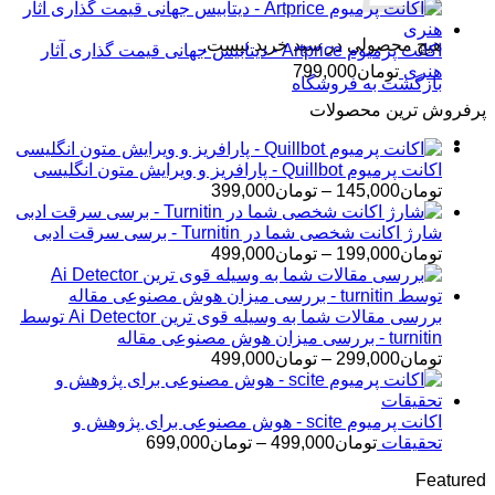
هیچ محصولی در سبد خرید نیست.
اکانت پرمیوم Artprice - دیتابیس جهانی قیمت ‌گذاری آثار
هنری
تومان
799,000
بازگشت به فروشگاه
پرفروش ترین محصولات
اکانت پرمیوم Quillbot - پارافریز و ویرایش متون انگلیسی
محدوده
تومان
145,000
–
تومان
399,000
قیمت:
تومان145,000
شارژ اکانت شخصی شما در Turnitin - برسی سرقت ادبی
تا
محدوده
تومان
199,000
–
تومان
499,000
تومان399,000
قیمت:
تومان199,000
تا
بررسی مقالات شما به وسیله قوی ترین Ai Detector توسط
تومان499,000
turnitin - بررسی میزان هوش مصنوعی مقاله
محدوده
تومان
299,000
–
تومان
499,000
قیمت:
تومان299,000
تا
اکانت پرمیوم scite - هوش مصنوعی برای پژوهش و
تومان499,000
محدوده
تحقیقات
تومان
499,000
–
تومان
699,000
قیمت:
Featured
تومان499,000