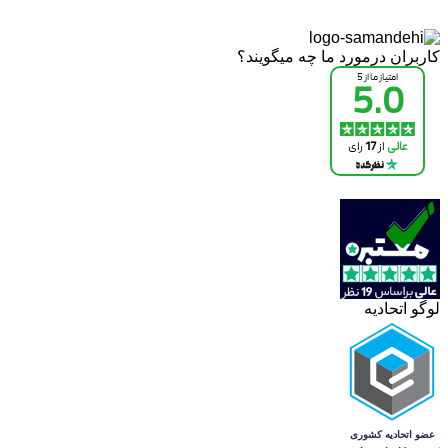
کاربران درمورد ما چه میگویند؟
لوگو اتحادیه