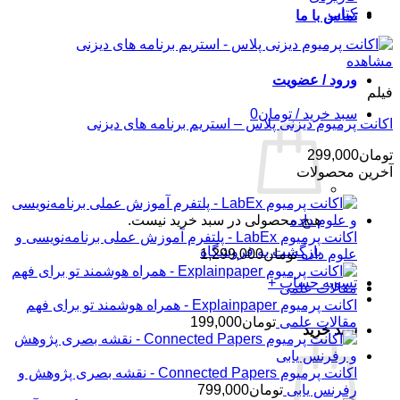
کتاب
تماس با ما
مشاهده
ورود / عضویت
فیلم
سبد خرید /
تومان
0
اکانت پرمیوم دیزنی پلاس – استریم برنامه های دیزنی
تومان
299,000
آخرین محصولات
هیچ محصولی در سبد خرید نیست.
اکانت پرمیوم LabEx - پلتفرم آموزش عملی برنامه‌نویسی و
بازگشت به فروشگاه
علوم داده
تومان
1,299,000
تسویه حساب
+
اکانت پرمیوم Explainpaper - همراه هوشمند تو برای فهم
مقالات علمی
تومان
199,000
سبد خرید
اکانت پرمیوم Connected Papers - نقشه بصری پژوهش و
رفرنس یابی
تومان
799,000