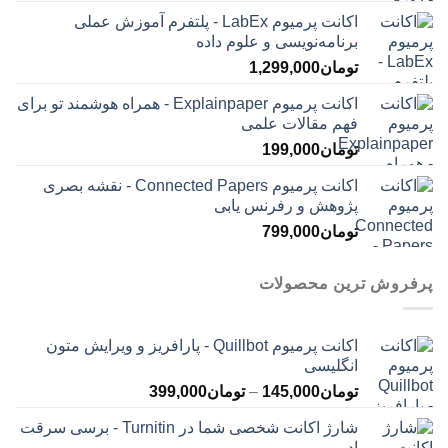
اکانت پرمیوم LabEx - پلتفرم آموزش عملی
برنامه‌نویسی و علوم داده
تومان
1,299,000
اکانت پرمیوم Explainpaper - همراه هوشمند تو برای
فهم مقالات علمی
تومان
199,000
اکانت پرمیوم Connected Papers - نقشه بصری
پژوهش و رفرنس یابی
تومان
799,000
پرفروش ترین محصولات
اکانت پرمیوم Quillbot - پارافریز و ویرایش متون
انگلیسی
محدوده
تومان
145,000
–
تومان
399,000
قیمت:
شارژ اکانت شخصی شما در Turnitin - برسی سرقت
تومان145,000
ادبی