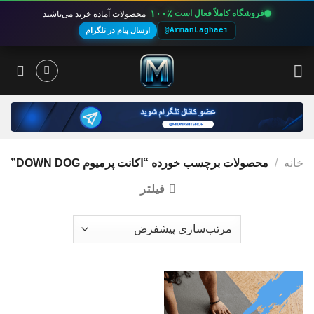
۱۰۰٪
فروشگاه کاملاً فعال است
محصولات آماده خرید می‌باشند
@ArmanLaghaei
ارسال پیام در تلگرام
Ski
t
conten
خانه
/
محصولات برچسب خورده “اکانت پرمیوم DOWN DOG”
فیلتر