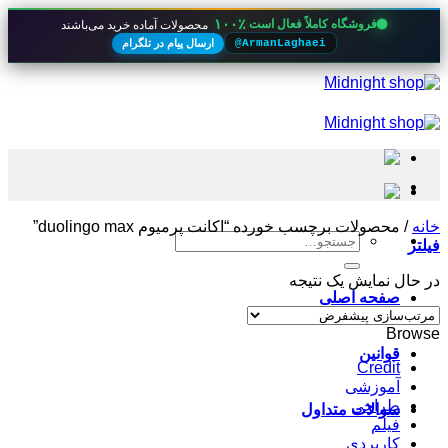
۱۰۰٪
فروشگاه کاملاً فعال است
محصولات آماده خرید می‌باشند
ارسال پیام در تلگرام
@ArmanLaghaei
Skip
to
content
خانه
/
محصولات برچسب خورده “اکانت پرمیوم duolingo max”
جستجو
فیلتر
برای:
در حال نمایش یک نتیجه
صفحه اصلی
Browse
قوانین
Credit
آموزشی
طراحی
سوالات متداول
فیلم
کاربردی