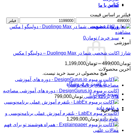
کتاب
تماس با ما
فیلتر بر اساس قیمت
حداقل
حداکثر
فیلتر
قیمت
قیمت
ورود / عضویت
مشاهده
سبد خرید /
تومان
0
آموزشی
شارژ اکانت شخصی شما در Duolingo Max – دولینگو | مکس
محدوده
تومان
499,000
–
تومان
1,199,000
قیمت:
آخرین محصولات
هیچ محصولی در سبد خرید نیست.
تومان499,000
تا
بازگشت به فروشگاه
تومان1,199,000
اکانت پرمیوم DesignGurus.io - دوره ‌های آموزشی مصاحبه
تسویه حساب
+
‌های برنامه نویسی
تومان
799,000
سبد خرید
اکانت پرمیوم LabEx - پلتفرم آموزش عملی برنامه‌نویسی و
علوم داده
تومان
1,299,000