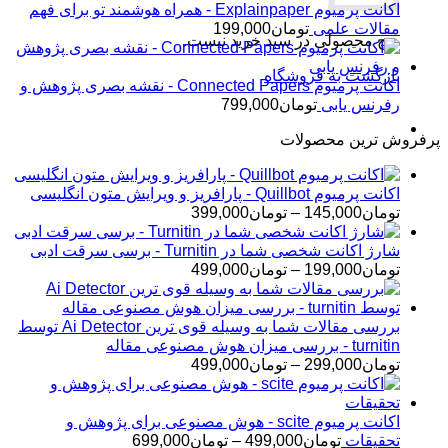
اکانت پرمیوم Explainpaper - همراه هوشمند تو برای فهم
مقالات علمی
تومان
199,000
هیچ محصولی در سبد خرید نیست.
بازگشت به فروشگاه
اکانت پرمیوم Connected Papers - نقشه بصری پژوهش و
رفرنس یابی
تومان
799,000
پرفروش ترین محصولات
اکانت پرمیوم Quillbot - پارافریز و ویرایش متون انگلیسی
محدوده
تومان
145,000
–
تومان
399,000
قیمت:
تومان145,000
شارژ اکانت شخصی شما در Turnitin - برسی سرقت ادبی
تا
محدوده
تومان
199,000
–
تومان
499,000
تومان399,000
قیمت:
تومان199,000
تا
بررسی مقالات شما به وسیله قوی ترین Ai Detector توسط
تومان499,000
turnitin - بررسی میزان هوش مصنوعی مقاله
محدوده
تومان
299,000
–
تومان
499,000
قیمت:
تومان299,000
تا
اکانت پرمیوم scite - هوش مصنوعی برای پژوهش و
تومان499,000
محدوده
تحقیقات
تومان
499,000
–
تومان
699,000