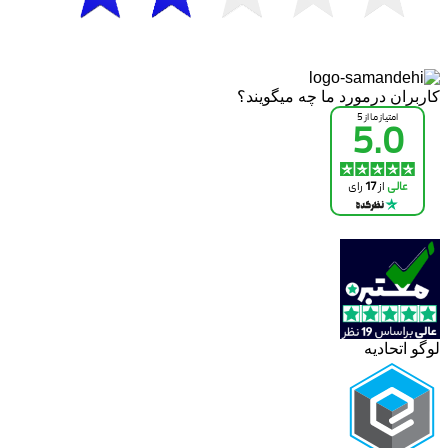
کاربران درمورد ما چه میگویند؟
لوگو اتحادیه