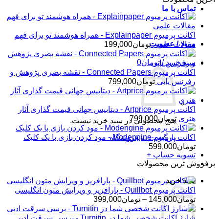
تماس با ما
اکانت پرمیوم Explainpaper - همراه هوشمند تو برای فهم
ورود / عضویت
مقالات علمی
تومان
199,000
سبد خرید /
تومان
0
اکانت پرمیوم Connected Papers - نقشه بصری پژوهش و
رفرنس یابی
تومان
799,000
اکانت پرمیوم Artprice - دیتابیس جهانی قیمت ‌گذاری آثار
هنری
تومان
799,000
هیچ محصولی در سبد خرید نیست.
اکانت پرمیوم Modengine - مود کردن بازی با یک کلیک
بازگشت به فروشگاه
تومان
599,000
تسویه حساب
+
پرفروش ترین محصولات
سبد خرید
اکانت پرمیوم Quillbot - پارافریز و ویرایش متون انگلیسی
محدوده
تومان
145,000
–
تومان
399,000
قیمت:
تومان145,000
شارژ اکانت شخصی شما در Turnitin - برسی سرقت ادبی