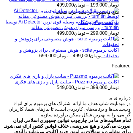
تا
محدوده
تومان
199,000
–
تومان
499,000
تومان399,000
قیمت:
هیچ محصولی در سبد خرید نیست.
تومان199,000
تا
بررسی مقالات شما به وسیله قوی ترین Ai Detector توسط
بازگشت به فروشگاه
تومان499,000
turnitin - بررسی میزان هوش مصنوعی مقاله
محدوده
تومان
299,000
–
تومان
499,000
قیمت:
تومان299,000
تا
اکانت پرمیوم scite - هوش مصنوعی برای پژوهش و
تومان499,000
محدوده
تحقیقات
تومان
499,000
–
تومان
699,000
قیمت:
Featured
تومان499,000
تا
تومان699,000
اکانت پرمیوم Puzzmo - سایت پازل و بازی های فکری
محدوده
تومان
399,000
–
تومان
549,000
قیمت:
درباره ی ما
تومان399,000
در میدنایت شاپ هدف ما ارائه اشتراک های پرمیوم برای انواع
تا
وب‌سایت‌ها و برنامه‌های کاربردی است، تا نیازهای شما، کاربران
تومان549,000
گرامی، را به بهترین شکل ممکن برآورده سازیم.
تمام فعالیت‌های ما در چارچوب قوانین جمهوری اسلامی ایران
صورت می‌گیرد و هیچ سرویسی خلاف قوانین کشور ارائه نمی‌شود.
برای مشاوره و سوالات پیرامون خرید اکانت، می‌توانید با آیدی