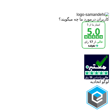
کاربران درمورد ما چه میگویند؟
لوگو اتحادیه