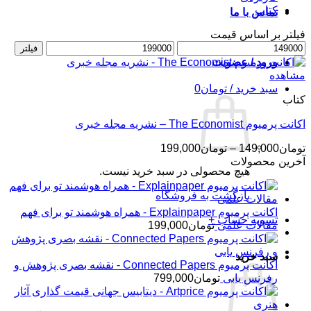
کتاب
تماس با ما
فیلتر بر اساس قیمت
حداقل
حداکثر
فیلتر
قیمت
قیمت
ورود / عضویت
مشاهده
سبد خرید /
تومان
0
کتاب
اکانت پرمیوم The Economist – نشریه مجله خبری
محدوده
تومان
149,000
–
تومان
199,000
قیمت:
آخرین محصولات
هیچ محصولی در سبد خرید نیست.
تومان149,000
تا
بازگشت به فروشگاه
تومان199,000
اکانت پرمیوم Explainpaper - همراه هوشمند تو برای فهم
تسویه حساب
+
مقالات علمی
تومان
199,000
سبد خرید
اکانت پرمیوم Connected Papers - نقشه بصری پژوهش و
رفرنس یابی
تومان
799,000