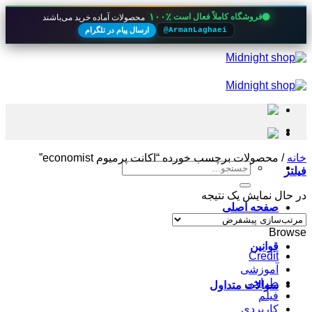
۱۰۰٪
فروشگاه کاملاً فعال است
محصولات آماده خرید می‌باشند
ارسال پیام در تلگرام
@ArmanLaghaei
Skip
to
content
خانه
/
محصولات برچسب خورده “اکانت پرمیوم economist”
جستجو
فیلتر
برای:
در حال نمایش یک نتیجه
صفحه اصلی
Browse
قوانین
Credit
آموزشی
طراحی
سوالات متداول
فیلم
کاربردی