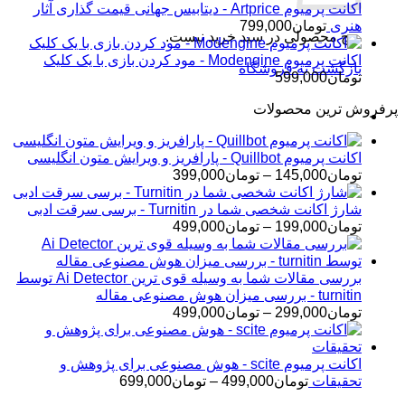
اکانت پرمیوم Artprice - دیتابیس جهانی قیمت ‌گذاری آثار
هنری
تومان
799,000
هیچ محصولی در سبد خرید نیست.
اکانت پرمیوم Modengine - مود کردن بازی با یک کلیک
بازگشت به فروشگاه
تومان
599,000
پرفروش ترین محصولات
اکانت پرمیوم Quillbot - پارافریز و ویرایش متون انگلیسی
محدوده
تومان
145,000
–
تومان
399,000
قیمت:
تومان145,000
شارژ اکانت شخصی شما در Turnitin - برسی سرقت ادبی
تا
محدوده
تومان
199,000
–
تومان
499,000
تومان399,000
قیمت:
تومان199,000
تا
بررسی مقالات شما به وسیله قوی ترین Ai Detector توسط
تومان499,000
turnitin - بررسی میزان هوش مصنوعی مقاله
محدوده
تومان
299,000
–
تومان
499,000
قیمت:
تومان299,000
تا
اکانت پرمیوم scite - هوش مصنوعی برای پژوهش و
تومان499,000
محدوده
تحقیقات
تومان
499,000
–
تومان
699,000
قیمت: