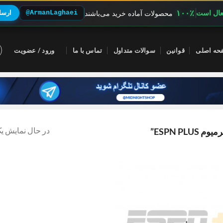
۱۰۰٪
فعال است
@ArmanLaghaei
ارسال
محصولات آماده خرید می‌باشند
حه اصلی
قوانین
سوالات متداول
تماس با ما
ورود / عضویت
در حال نمایش یک
ESPN P”