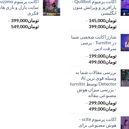
اکانت پرمیوم Quillbot -
پارافریز و ویرایش متون
سایت پازل و بازی ها
انگلیسی
فکری
تومان
145,000
–
تومان
399,000
–
محدوده
محدود
تومان
399,000
تومان
549,000
قیمت:
قیمت:
شارژ اکانت شخصی شما
تومان145,000
ت
در Turnitin - برسی
تا
تا
سرقت ادبی
تومان399,000
تومان549,000
تومان
199,000
–
محدوده
تومان
499,000
قیمت:
بررسی مقالات شما به
تومان199,000
وسیله قوی ترین Ai
تا
Detector توسط turnitin
تومان499,000
- بررسی میزان هوش
مصنوعی مقاله
تومان
299,000
–
محدوده
تومان
499,000
قیمت:
اکانت پرمیوم scite -
تومان299,000
هوش مصنوعی برای
تا