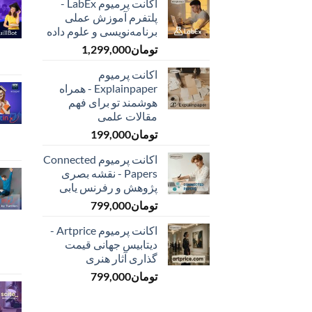
اکانت پرمیوم LabEx -
پلتفرم آموزش عملی
برنامه‌نویسی و علوم داده
تومان
1,299,000
اکانت پرمیوم
Explainpaper - همراه
هوشمند تو برای فهم
مقالات علمی
تومان
199,000
اکانت پرمیوم Connected
Papers - نقشه بصری
پژوهش و رفرنس یابی
تومان
799,000
اکانت پرمیوم Artprice -
دیتابیس جهانی قیمت
‌گذاری آثار هنری
تومان
799,000