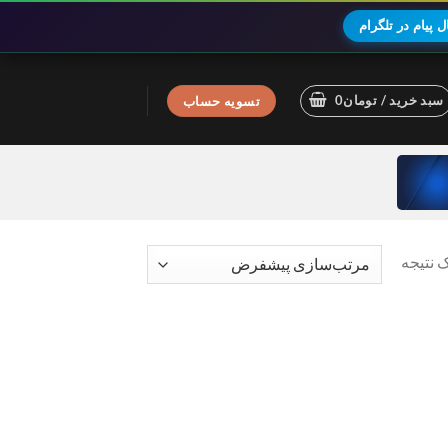
 پیام در تلگرام
سبد خرید /
تومان
0
تسویه حساب
 نتیجه