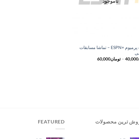
ناموجود
اکانت پرمیوم +ESPN – تماشا مسابقات
ی
محدوده
40,000
–
تومان
60,000
قیمت:
تومان40,000
تا
تومان60,000
وش ترین محصولات
FEATURED