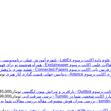
اکانت پرمیوم LabEx - پلتفرم آموزش عملی برنامه‌نویسی و علوم داده
اکانت پرمیوم Explainpaper - همراه هوشمند تو برای فهم مقالات علمی
اکانت پرمیوم Connected Papers - نقشه بصری پژوهش و رفرنس یابی
اکانت پرمیوم Artprice - دیتابیس جهانی قیمت ‌گذاری آثار هنری
توم
پرمیوم Quillbot - پارافریز و ویرایش متون انگلیسی
تومان
45,000
ژ اکانت شخصی شما در Turnitin - برسی سرقت ادبی
تومان
99,000
اکانت پرمیوم scite - هوش مصنوعی برای پژوهش و تحقیقات
تومان