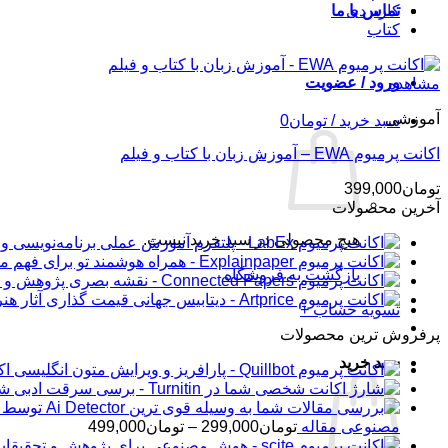
کاربردی
تماس با ما
کتاب
ورود / عضویت
مشاهده
آموزشی
سبد خرید /
تومان
0
اکانت پرمیوم EWA – آموزش زبان با کتاب و فیلم
تومان
399,000
آخرین محصولات
هیچ محصولی در سبد خرید نیست.
بازگشت به فروشگاه
تسویه حساب
+
پرفروش ترین محصولات
سبد خرید
اکانت 
شار
محدوده
مصنوعی مقاله
تومان
299,000
–
تومان
499,000
قیمت: