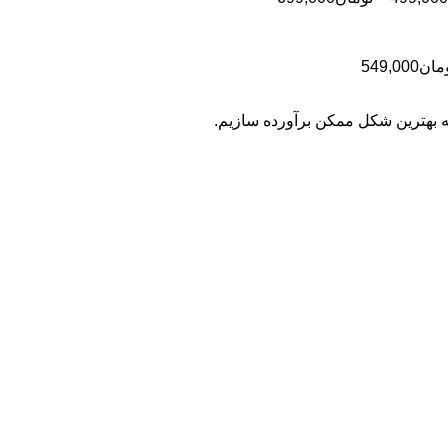
تومان499,000
قیمت:
تومان499,000
تا
محدوده
مان
549,000
تومان699,000
قیمت:
تومان399,000
به بهترین شکل ممکن برآورده سازیم.
تا
تومان549,000