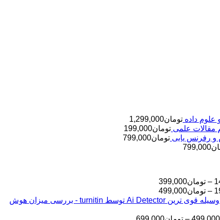
تومان
1,299,000
تومان
199,000
تومان
799,000
ان
799,000
محدوده
1
–
تومان
399,000
قیمت:
محدوده
1
–
تومان
499,000
قیمت:
تومان145,000
بررسی مقالات شما به وسیله قوی ترین Ai Detector توسط turnitin - بررسی میزان هوش
تا
تومان199,000
تا
تومان399,000
محدوده
499,000
–
تومان
699,000