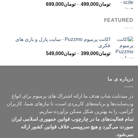
محدوده
تومان
499,000
–
تومان
699,000
تومان499,000
قیمت:
تومان499,000
FEATURED
تا
تومان699,000
اکانت پرمیوم Puzzmo - سایت پازل و بازی های
فکری
محدوده
تومان
399,000
–
تومان
549,000
قیمت:
تومان399,000
تا
درباره ی ما
تومان549,000
در میدنایت شاپ هدف ما ارائه اشتراک های پرمیوم برای انواع
وب‌سایت‌ها و برنامه‌های کاربردی است، تا نیازهای شما، کاربران
گرامی، را به بهترین شکل ممکن برآورده سازیم.
تمام فعالیت‌های ما در چارچوب قوانین جمهوری اسلامی ایران
صورت می‌گیرد و هیچ سرویسی خلاف قوانین کشور ارائه
نمی‌شود.