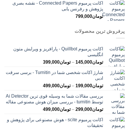
اکانت پرمیوم Connected Papers - نقشه بصری
پژوهش و رفرنس یابی
تومان
799,000
پرفروش ترین محصولات
اکانت پرمیوم Quillbot - پارافریز و ویرایش متون
انگلیسی
محدوده
تومان
145,000
–
تومان
399,000
قیمت:
شارژ اکانت شخصی شما در Turnitin - برسی سرقت
تومان145,000
ادبی
تا
محدوده
تومان
199,000
–
تومان
499,000
تومان399,000
قیمت:
بررسی مقالات شما به وسیله قوی ترین Ai Detector
تومان199,000
توسط turnitin - بررسی میزان هوش مصنوعی مقاله
تا
محدوده
تومان
299,000
–
تومان
499,000
تومان499,000
قیمت:
اکانت پرمیوم scite - هوش مصنوعی برای پژوهش و
تومان299,000
تحقیقات
تا