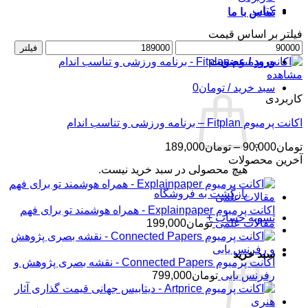
کتاب
تماس با ما
فیلتر بر اساس قیمت
حداقل
حداکثر
فیلتر
قیمت
قیمت
ورود / عضویت
مشاهده
سبد خرید /
تومان
0
کاربردی
اکانت پرمیوم Fitplan – برنامه ورزشی و تناسب اندام
محدوده
تومان
90,000
–
تومان
189,000
قیمت:
آخرین محصولات
هیچ محصولی در سبد خرید نیست.
تومان90,000
تا
بازگشت به فروشگاه
تومان189,000
اکانت پرمیوم Explainpaper - همراه هوشمند تو برای فهم
تسویه حساب
+
مقالات علمی
تومان
199,000
سبد خرید
اکانت پرمیوم Connected Papers - نقشه بصری پژوهش و
رفرنس یابی
تومان
799,000