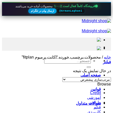
۱۰۰٪
فروشگاه کاملاً فعال است
محصولات آماده خرید می‌باشند
ارسال پیام در تلگرام
@ArmanLaghaei
Skip
to
content
خانه
/
محصولات برچسب خورده “اکانت پرمیوم fitplan”
جستجو
فیلتر
برای:
در حال نمایش یک نتیجه
صفحه اصلی
Browse
قوانین
Credit
آموزشی
طراحی
سوالات متداول
فیلم
کاربردی