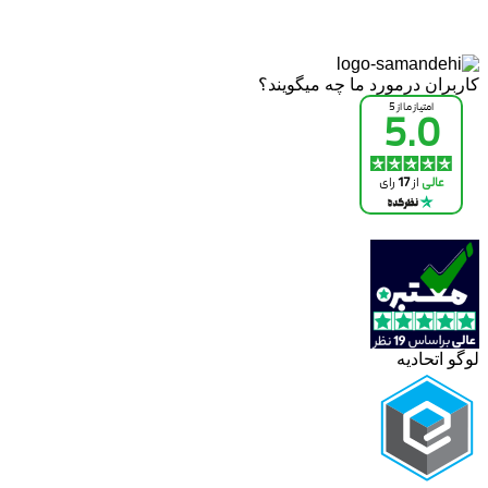
کاربران درمورد ما چه میگویند؟
لوگو اتحادیه