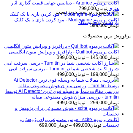
اکانت پرمیوم Artprice - دیتابیس جهانی قیمت ‌گذاری آثار
هنری
تومان
799,000
هیچ محصولی در سبد خرید نیست.
اکانت پرمیوم Modengine - مود کردن بازی با یک کلیک
بازگشت به فروشگاه
تومان
599,000
پرفروش ترین محصولات
اکانت پرمیوم Quillbot - پارافریز و ویرایش متون انگلیسی
محدوده
تومان
145,000
–
تومان
399,000
قیمت:
تومان145,000
شارژ اکانت شخصی شما در Turnitin - برسی سرقت ادبی
تا
محدوده
تومان
199,000
–
تومان
499,000
تومان399,000
قیمت:
تومان199,000
تا
بررسی مقالات شما به وسیله قوی ترین Ai Detector توسط
تومان499,000
turnitin - بررسی میزان هوش مصنوعی مقاله
محدوده
تومان
299,000
–
تومان
499,000
قیمت:
تومان299,000
تا
اکانت پرمیوم scite - هوش مصنوعی برای پژوهش و
تومان499,000
محدوده
تحقیقات
تومان
499,000
–
تومان
699,000
قیمت: