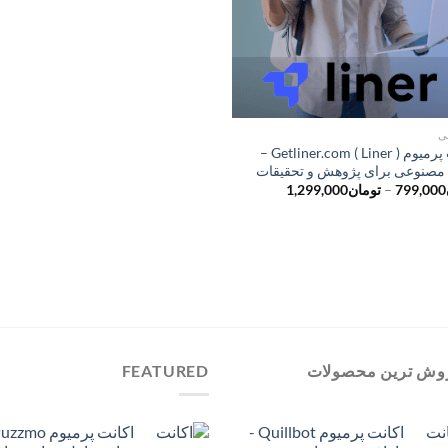
ی
اکانت پرمیوم ( Getliner.com ( Liner –
صنوعی برای پژوهش و تحقیقات
محدوده
799,000
–
تومان
1,299,000
قیمت:
تومان799,000
تا
تومان1,299,000
وش ترین محصولات
FEATURED
اکانت پرمیوم Quillbot -