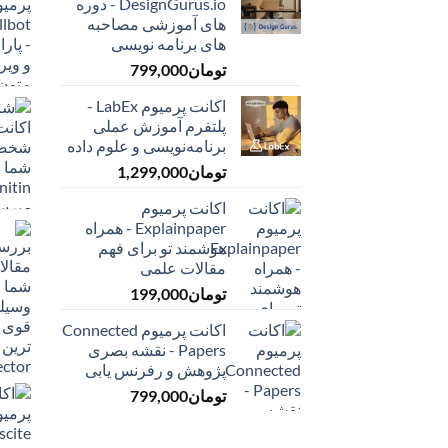
DesignGurus.io - دوره
‌های آموزشی مصاحبه
‌های برنامه نویسی
تومان
799,000
اکانت پرمیوم LabEx -
پلتفرم آموزش عملی
برنامه‌نویسی و علوم داده
تومان
1,299,000
اکانت پرمیوم
Explainpaper - همراه
هوشمند تو برای فهم
مقالات علمی
تومان
199,000
اکانت پرمیوم Connected
Papers - نقشه بصری
پژوهش و رفرنس یابی
تومان
799,000