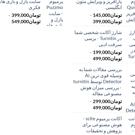
پارافریز و ویرایش متون
سایت پازل و بازی ها
انگلیسی
فکری
تومان
145,000
–
تومان
399,000
–
محدوده
محدود
تومان
399,000
تومان
549,000
قیمت:
قیمت:
شارژ اکانت شخصی شما
تومان145,000
ت
در Turnitin - برسی
تا
تا
سرقت ادبی
تومان399,000
تومان549,000
تومان
199,000
–
محدوده
تومان
499,000
قیمت:
بررسی مقالات شما به
تومان199,000
وسیله قوی ترین Ai
تا
Detector توسط turnitin
تومان499,000
- بررسی میزان هوش
مصنوعی مقاله
تومان
299,000
–
محدوده
تومان
499,000
قیمت:
اکانت پرمیوم scite -
تومان299,000
هوش مصنوعی برای
تا
پژوهش و تحقیقات
تومان499,000