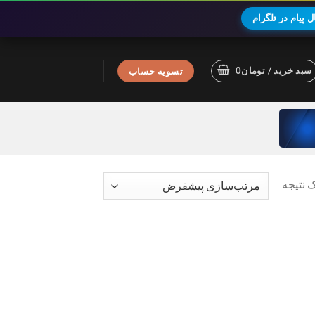
 پیام در تلگرام
سبد خرید /
تومان
0
تسویه حساب
 نتیجه