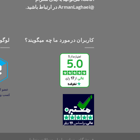
@ArmanLaghaei در ارتباط باشید.
کاربران درمورد ما چه میگویند؟
لوگو 
فروشگاه
تماس با ما
سوالات متداول