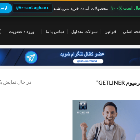
۱۰۰٪
فعال است
@ArmanLaghaei
ارسال
محصولات آماده خرید می‌باشند
حه اصلی
قوانین
سوالات متداول
تماس با ما
ورود / عضویت
در حال نمایش یک
GETLI”