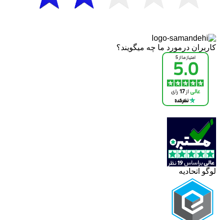
کاربران درمورد ما چه میگویند؟
لوگو اتحادیه