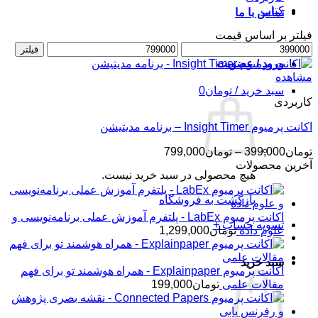
کتاب
تماس با ما
فیلتر بر اساس قیمت
حداقل
حداکثر
فیلتر
قیمت
قیمت
ورود / عضویت
مشاهده
سبد خرید /
تومان
0
کاربردی
اکانت پرمیوم Insight Timer – برنامه مدیتیشن
محدوده
تومان
399,000
–
تومان
799,000
قیمت:
آخرین محصولات
هیچ محصولی در سبد خرید نیست.
تومان399,000
تا
بازگشت به فروشگاه
تومان799,000
اکانت پرمیوم LabEx - پلتفرم آموزش عملی برنامه‌نویسی و
تسویه حساب
+
علوم داده
تومان
1,299,000
سبد خرید
اکانت پرمیوم Explainpaper - همراه هوشمند تو برای فهم
مقالات علمی
تومان
199,000