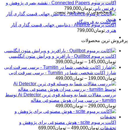
اکانت پرمیوم Connected Papers - نقشه بصری پژوهش و
رفرنس یابی
تومان
799,000
هیچ محصولی در سبد خرید نیست.
بازگشت به فروشگاه
اکانت پرمیوم Artprice - دیتابیس جهانی قیمت ‌گذاری آثار
هنری
تومان
799,000
پرفروش ترین محصولات
اکانت پرمیوم Quillbot - پارافریز و ویرایش متون انگلیسی
محدوده
تومان
145,000
–
تومان
399,000
قیمت:
تومان145,000
شارژ اکانت شخصی شما در Turnitin - برسی سرقت ادبی
تا
محدوده
تومان
199,000
–
تومان
499,000
تومان399,000
قیمت:
تومان199,000
تا
بررسی مقالات شما به وسیله قوی ترین Ai Detector توسط
تومان499,000
turnitin - بررسی میزان هوش مصنوعی مقاله
محدوده
تومان
299,000
–
تومان
499,000
قیمت:
تومان299,000
تا
اکانت پرمیوم scite - هوش مصنوعی برای پژوهش و
تومان499,000
محدوده
تحقیقات
تومان
499,000
–
تومان
699,000