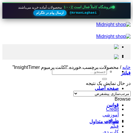
۱۰۰٪
فروشگاه کاملاً فعال است
محصولات آماده خرید می‌باشند
ارسال پیام در تلگرام
@ArmanLaghaei
Skip
to
content
خانه
/
محصولات برچسب خورده “اکانت پرمیوم InsightTimer”
جستجو
فیلتر
برای:
در حال نمایش یک نتیجه
صفحه اصلی
Browse
قوانین
Credit
آموزشی
طراحی
سوالات متداول
فیلم
کاربردی