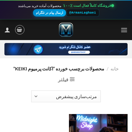
۱۰۰٪
فروشگاه کاملاً فعال است
محصولات آماده خرید می‌باشند
@ArmanLaghaei
ارسال پیام در تلگرام
Ski
t
conten
خانه
/
محصولات برچسب خورده “اکانت پرمیوم KEIKI”
فیلتر