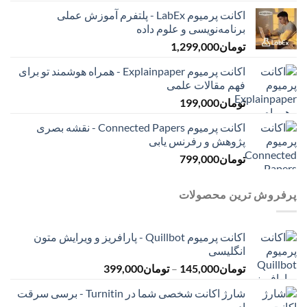
اکانت پرمیوم LabEx - پلتفرم آموزش عملی
برنامه‌نویسی و علوم داده
تومان
1,299,000
اکانت پرمیوم Explainpaper - همراه هوشمند تو برای
فهم مقالات علمی
تومان
199,000
اکانت پرمیوم Connected Papers - نقشه بصری
پژوهش و رفرنس یابی
تومان
799,000
پرفروش ترین محصولات
اکانت پرمیوم Quillbot - پارافریز و ویرایش متون
انگلیسی
محدوده
تومان
145,000
–
تومان
399,000
قیمت:
شارژ اکانت شخصی شما در Turnitin - برسی سرقت
تومان145,000
ادبی