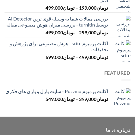
تا
محدوده
تومان
199,000
–
تومان
499,000
تومان399,000
قیمت:
بررسی مقالات شما به وسیله قوی ترین Ai Detector
تومان199,000
توسط turnitin - بررسی میزان هوش مصنوعی مقاله
تا
محدوده
تومان
299,000
–
تومان
499,000
تومان499,000
قیمت:
اکانت پرمیوم scite - هوش مصنوعی برای پژوهش و
تومان299,000
تحقیقات
تا
محدوده
تومان
499,000
–
تومان
699,000
تومان499,000
قیمت:
تومان499,000
FEATURED
تا
تومان699,000
اکانت پرمیوم Puzzmo - سایت پازل و بازی های فکری
محدوده
تومان
399,000
–
تومان
549,000
قیمت:
تومان399,000
تا
تومان549,000
درباره ی ما