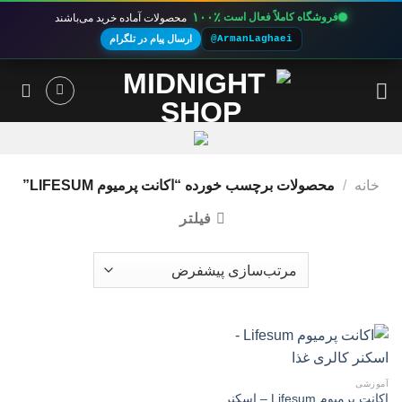
۱۰۰٪
فروشگاه کاملاً فعال است
محصولات آماده خرید می‌باشند
@ArmanLaghaei
ارسال پیام در تلگرام
Ski
t
conten
خانه
/
محصولات برچسب خورده “اکانت پرمیوم LIFESUM”
فیلتر
آموزشی
اکانت پرمیوم Lifesum – اسکنر