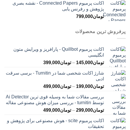
اکانت پرمیوم Connected Papers - نقشه بصری
پژوهش و رفرنس یابی
تومان
799,000
پرفروش ترین محصولات
اکانت پرمیوم Quillbot - پارافریز و ویرایش متون
انگلیسی
محدوده
تومان
145,000
–
تومان
399,000
قیمت:
شارژ اکانت شخصی شما در Turnitin - برسی سرقت
تومان145,000
ادبی
تا
محدوده
تومان
199,000
–
تومان
499,000
تومان399,000
قیمت:
بررسی مقالات شما به وسیله قوی ترین Ai Detector
تومان199,000
توسط turnitin - بررسی میزان هوش مصنوعی مقاله
تا
محدوده
تومان
299,000
–
تومان
499,000
تومان499,000
قیمت:
اکانت پرمیوم scite - هوش مصنوعی برای پژوهش و
تومان299,000
تحقیقات
تا