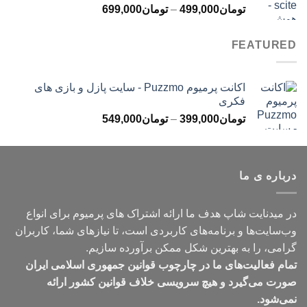
محدوده
تومان
499,000
–
تومان
699,000
تومان499,000
قیمت:
تومان499,000
FEATURED
تا
تومان699,000
اکانت پرمیوم Puzzmo - سایت پازل و بازی های
فکری
محدوده
تومان
399,000
–
تومان
549,000
قیمت:
تومان399,000
تا
درباره ی ما
تومان549,000
در میدنایت شاپ هدف ما ارائه اشتراک های پرمیوم برای انواع
وب‌سایت‌ها و برنامه‌های کاربردی است، تا نیازهای شما، کاربران
گرامی، را به بهترین شکل ممکن برآورده سازیم.
تمام فعالیت‌های ما در چارچوب قوانین جمهوری اسلامی ایران
صورت می‌گیرد و هیچ سرویسی خلاف قوانین کشور ارائه
نمی‌شود.