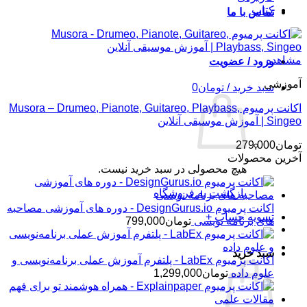
کتاب
تماس با ما
مشاهده
ورود / عضویت
آموزشی
سبد خرید /
تومان
0
اکانت پرمیوم Musora – Drumeo, Pianote, Guitareo, Playbass,
Singeo | آموزش موسیقی آنلاین
تومان
279,000
آخرین محصولات
هیچ محصولی در سبد خرید نیست.
بازگشت به فروشگاه
اکانت پرمیوم DesignGurus.io - دوره ‌های آموزشی مصاحبه
تسویه حساب
+
‌های برنامه نویسی
تومان
799,000
سبد خرید
اکانت پرمیوم LabEx - پلتفرم آموزش عملی برنامه‌نویسی و
علوم داده
تومان
1,299,000