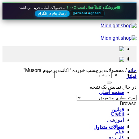
۱۰۰٪
فروشگاه کاملاً فعال است
محصولات آماده خرید می‌باشند
ارسال پیام در تلگرام
@ArmanLaghaei
Skip
to
content
خانه
/
محصولات برچسب خورده “اکانت پرمیوم Musora”
جستجو
فیلتر
برای:
در حال نمایش یک نتیجه
صفحه اصلی
Browse
قوانین
Credit
آموزشی
طراحی
سوالات متداول
فیلم
کاربردی