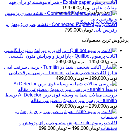
اکانت پرمیوم Explainpaper - همراه هوشمند تو برای فهم
مقالات علمی
تومان
199,000
هیچ محصولی در سبد خرید نیست.
بازگشت به فروشگاه
اکانت پرمیوم Connected Papers - نقشه بصری پژوهش و
رفرنس یابی
تومان
799,000
پرفروش ترین محصولات
اکانت پرمیوم Quillbot - پارافریز و ویرایش متون انگلیسی
محدوده
تومان
145,000
–
تومان
399,000
قیمت:
تومان145,000
شارژ اکانت شخصی شما در Turnitin - برسی سرقت ادبی
تا
محدوده
تومان
199,000
–
تومان
499,000
تومان399,000
قیمت:
تومان199,000
تا
بررسی مقالات شما به وسیله قوی ترین Ai Detector توسط
تومان499,000
turnitin - بررسی میزان هوش مصنوعی مقاله
محدوده
تومان
299,000
–
تومان
499,000
قیمت:
تومان299,000
تا
اکانت پرمیوم scite - هوش مصنوعی برای پژوهش و
تومان499,000
محدوده
تحقیقات
تومان
499,000
–
تومان
699,000