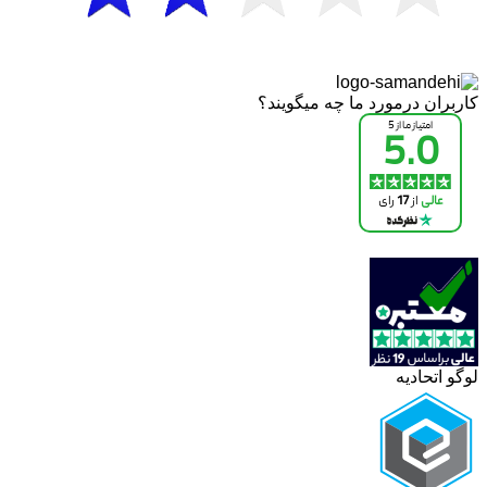
کاربران درمورد ما چه میگویند؟
لوگو اتحادیه