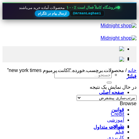
۱۰۰٪
فروشگاه کاملاً فعال است
محصولات آماده خرید می‌باشند
ارسال پیام در تلگرام
@ArmanLaghaei
Skip
to
content
خانه
/
محصولات برچسب خورده “اکانت پرمیوم new york times”
جستجو
فیلتر
برای:
در حال نمایش یک نتیجه
صفحه اصلی
Browse
قوانین
Credit
آموزشی
طراحی
سوالات متداول
فیلم
کاربردی