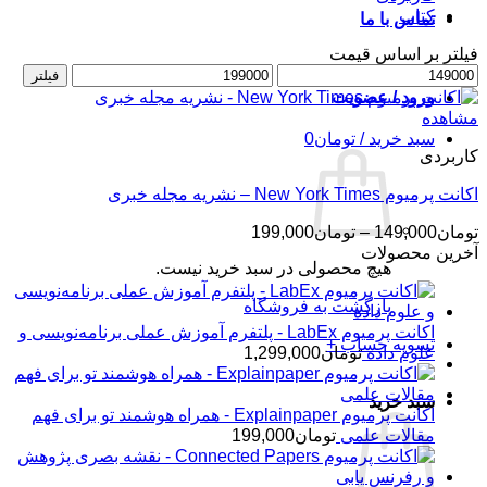
کتاب
تماس با ما
فیلتر بر اساس قیمت
حداقل
حداکثر
فیلتر
قیمت
قیمت
ورود / عضویت
مشاهده
سبد خرید /
تومان
0
کاربردی
اکانت پرمیوم New York Times – نشریه مجله خبری
محدوده
تومان
149,000
–
تومان
199,000
قیمت:
آخرین محصولات
هیچ محصولی در سبد خرید نیست.
تومان149,000
تا
بازگشت به فروشگاه
تومان199,000
اکانت پرمیوم LabEx - پلتفرم آموزش عملی برنامه‌نویسی و
تسویه حساب
+
علوم داده
تومان
1,299,000
سبد خرید
اکانت پرمیوم Explainpaper - همراه هوشمند تو برای فهم
مقالات علمی
تومان
199,000