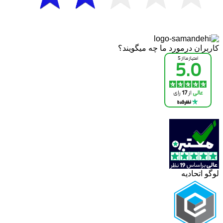
کاربران درمورد ما چه میگویند؟
لوگو اتحادیه