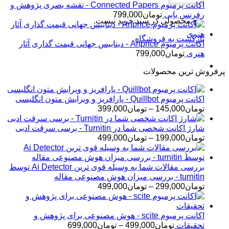
اکانت پرمیوم Connected Papers - نقشه بصری پژوهش و
رفرنس یابی
تومان
799,000
هیچ محصولی در سبد خرید نیست.
بازگشت به فروشگاه
اکانت پرمیوم Artprice - دیتابیس جهانی قیمت ‌گذاری آثار
هنری
تومان
799,000
پرفروش ترین محصولات
اکانت پرمیوم Quillbot - پارافریز و ویرایش متون انگلیسی
محدوده
تومان
145,000
–
تومان
399,000
قیمت:
تومان145,000
شارژ اکانت شخصی شما در Turnitin - برسی سرقت ادبی
تا
محدوده
تومان
199,000
–
تومان
499,000
تومان399,000
قیمت:
تومان199,000
تا
بررسی مقالات شما به وسیله قوی ترین Ai Detector توسط
تومان499,000
turnitin - بررسی میزان هوش مصنوعی مقاله
محدوده
تومان
299,000
–
تومان
499,000
قیمت:
تومان299,000
تا
اکانت پرمیوم scite - هوش مصنوعی برای پژوهش و
تومان499,000
محدوده
تحقیقات
تومان
499,000
–
تومان
699,000