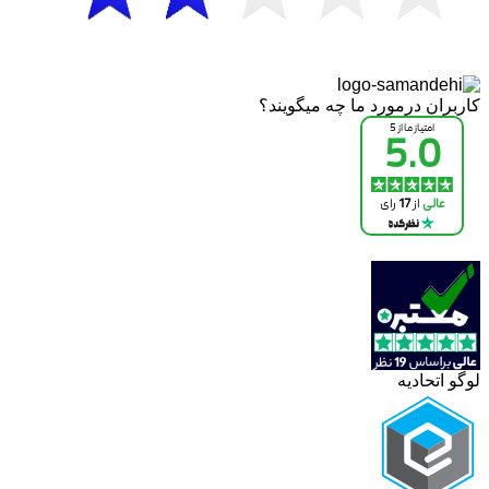
کاربران درمورد ما چه میگویند؟
لوگو اتحادیه