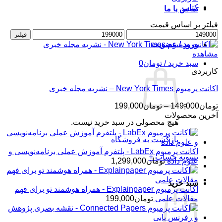
کتاب
تماس با ما
فیلتر بر اساس قیمت
حداقل
حداکثر
فیلتر
قیمت
قیمت
ورود / عضویت
مشاهده
سبد خرید /
تومان
0
کاربردی
اکانت پرمیوم New York Times – نشریه مجله خبری
محدوده
تومان
149,000
–
تومان
199,000
قیمت:
آخرین محصولات
هیچ محصولی در سبد خرید نیست.
تومان149,000
تا
بازگشت به فروشگاه
تومان199,000
اکانت پرمیوم LabEx - پلتفرم آموزش عملی برنامه‌نویسی و
تسویه حساب
+
علوم داده
تومان
1,299,000
سبد خرید
اکانت پرمیوم Explainpaper - همراه هوشمند تو برای فهم
مقالات علمی
تومان
199,000