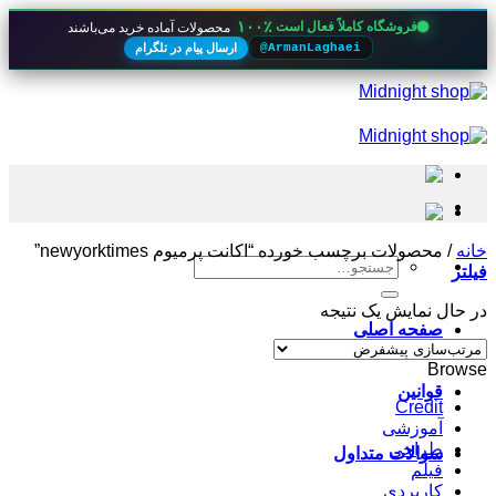
۱۰۰٪
فروشگاه کاملاً فعال است
محصولات آماده خرید می‌باشند
ارسال پیام در تلگرام
@ArmanLaghaei
Skip
to
content
خانه
/
محصولات برچسب خورده “اکانت پرمیوم newyorktimes”
جستجو
فیلتر
برای:
در حال نمایش یک نتیجه
صفحه اصلی
Browse
قوانین
Credit
آموزشی
طراحی
سوالات متداول
فیلم
کاربردی