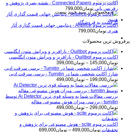
اکانت پرمیوم Connected Papers - نقشه بصری پژوهش و
رفرنس یابی
تومان
799,000
هیچ محصولی در سبد خرید نیست.
بازگشت به فروشگاه
اکانت پرمیوم Artprice - دیتابیس جهانی قیمت ‌گذاری آثار
هنری
تومان
799,000
پرفروش ترین محصولات
اکانت پرمیوم Quillbot - پارافریز و ویرایش متون انگلیسی
محدوده
تومان
145,000
–
تومان
399,000
قیمت:
تومان145,000
شارژ اکانت شخصی شما در Turnitin - برسی سرقت ادبی
تا
محدوده
تومان
199,000
–
تومان
499,000
تومان399,000
قیمت:
تومان199,000
تا
بررسی مقالات شما به وسیله قوی ترین Ai Detector توسط
تومان499,000
turnitin - بررسی میزان هوش مصنوعی مقاله
محدوده
تومان
299,000
–
تومان
499,000
قیمت:
تومان299,000
تا
اکانت پرمیوم scite - هوش مصنوعی برای پژوهش و
تومان499,000
محدوده
تحقیقات
تومان
499,000
–
تومان
699,000