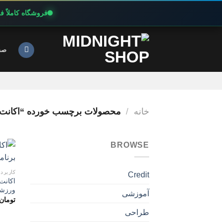
فروشگاه کاملاً 
Ski
t
صف
conten
خانه
/
محصولات برچسب خورده “اکانت پرمیوم TON
BROWSE
کاربرد
Credit
ورزشی
آموزشی
تومان
طراحی