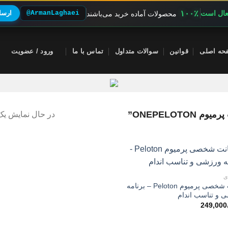
۱۰۰٪
فعال است
@ArmanLaghaei
ارسال
محصولات آماده خرید می‌باشند
حه اصلی
قوانین
سوالات متداول
تماس با ما
ورود / عضویت
ONEPELO”
در حال نمایش یک 
ی
اکانت شخصی پرمیوم Peloton – برنامه
 و تناسب اندام
249,000