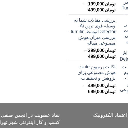
تومان
199,000
–
محدوده
تومان
499,000
قیمت:
بررسی مقالات شما به
تومان199,000
وسیله قوی ترین Ai
تا
Detector توسط turnitin -
تومان499,000
بررسی میزان هوش
مصنوعی مقاله
تومان
299,000
–
محدوده
تومان
499,000
قیمت:
اکانت پرمیوم scite -
تومان299,000
هوش مصنوعی برای
تا
پژوهش و تحقیقات
تومان499,000
تومان
499,000
–
محدوده
تومان
699,000
قیمت:
تومان499,000
تا
اعتماد الکترونیک
تومان699,000
نماد عضویت در انجمن صنفی
کسب و کار اینترنتی شهر تهرا