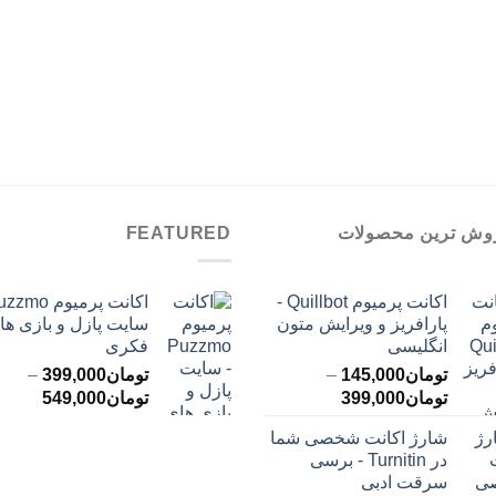
وش ترین محصولات
FEATURED
اکانت پرمیوم Quillbot -
پارافریز و ویرایش متون
سایت پازل و بازی ها
انگلیسی
فکری
تومان
145,000
–
تومان
399,000
–
محدوده
محدود
تومان
399,000
تومان
549,000
قیمت:
قیمت:
شارژ اکانت شخصی شما
تومان145,000
ت
در Turnitin - برسی
تا
تا
سرقت ادبی
تومان399,000
تومان549,000