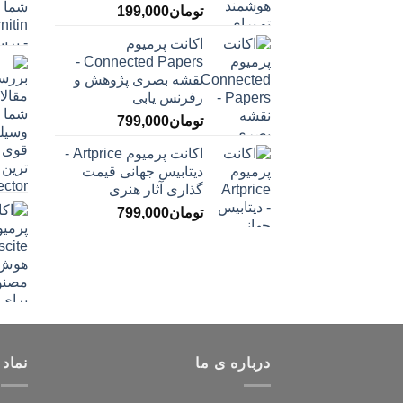
تومان
199,000
اکانت پرمیوم
Connected Papers -
نقشه بصری پژوهش و
رفرنس یابی
تومان
799,000
اکانت پرمیوم Artprice -
دیتابیس جهانی قیمت
‌گذاری آثار هنری
تومان
799,000
درباره ی ما
نماد 