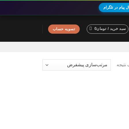
 پیام در تلگرام
سبد خرید /
تومان
0
تسویه حساب
نتیجه