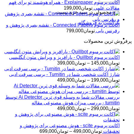
اکانت پرمیوم Explainpaper - همراه هوشمند تو برای فهم
مقالات علمی
تومان
199,000
هیچ محصولی در سبد خرید نیست.
بازگشت به فروشگاه
اکانت پرمیوم Connected Papers - نقشه بصری پژوهش و
رفرنس یابی
تومان
799,000
پرفروش ترین محصولات
اکانت پرمیوم Quillbot - پارافریز و ویرایش متون انگلیسی
محدوده
تومان
145,000
–
تومان
399,000
قیمت:
تومان145,000
شارژ اکانت شخصی شما در Turnitin - برسی سرقت ادبی
تا
محدوده
تومان
199,000
–
تومان
499,000
تومان399,000
قیمت:
تومان199,000
تا
بررسی مقالات شما به وسیله قوی ترین Ai Detector توسط
تومان499,000
turnitin - بررسی میزان هوش مصنوعی مقاله
محدوده
تومان
299,000
–
تومان
499,000
قیمت:
تومان299,000
تا
اکانت پرمیوم scite - هوش مصنوعی برای پژوهش و
تومان499,000
محدوده
تحقیقات
تومان
499,000
–
تومان
699,000