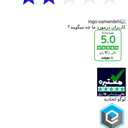
کاربران درمورد ما چه میگویند؟
لوگو اتحادیه