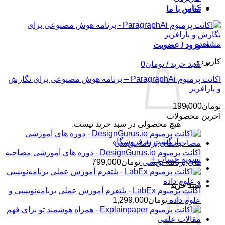
کتاب
تماس با ما
مشاهده
ورود / عضویت
کاربردی
سبد خرید /
تومان
0
اکانت پرمیوم ParagraphAi – برنامه هوش مصنوعی برای نگارش
و پارافریز
تومان
199,000
آخرین محصولات
هیچ محصولی در سبد خرید نیست.
بازگشت به فروشگاه
اکانت پرمیوم DesignGurus.io - دوره ‌های آموزشی مصاحبه
تسویه حساب
+
‌های برنامه نویسی
تومان
799,000
سبد خرید
اکانت پرمیوم LabEx - پلتفرم آموزش عملی برنامه‌نویسی و
علوم داده
تومان
1,299,000