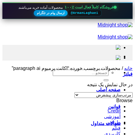
۱۰۰٪
فروشگاه کاملاً فعال است
محصولات آماده خرید می‌باشند
ارسال پیام در تلگرام
@ArmanLaghaei
Skip
to
content
خانه
/
محصولات برچسب خورده “اکانت پرمیوم paragraph ai”
جستجو
فیلتر
برای:
در حال نمایش یک نتیجه
صفحه اصلی
Browse
قوانین
Credit
آموزشی
طراحی
سوالات متداول
فیلم
کاربردی