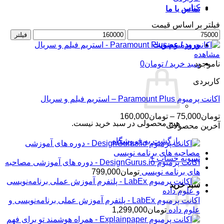
کتاب
تماس با ما
فیلتر بر اساس قیمت
حداقل
حداکثر
فیلتر
قیمت
قیمت
ورود / عضویت
مشاهده
ناموجود
سبد خرید /
تومان
0
کاربردی
اکانت پرمیوم Paramount Plus – استریم فیلم و سریال
محدوده
تومان
75,000
–
تومان
160,000
هیچ محصولی در سبد خرید نیست.
قیمت:
آخرین محصولات
تومان75,000
بازگشت به فروشگاه
تا
تومان160,000
تسویه حساب
+
اکانت پرمیوم DesignGurus.io - دوره ‌های آموزشی مصاحبه
‌های برنامه نویسی
تومان
799,000
سبد خرید
اکانت پرمیوم LabEx - پلتفرم آموزش عملی برنامه‌نویسی و
علوم داده
تومان
1,299,000