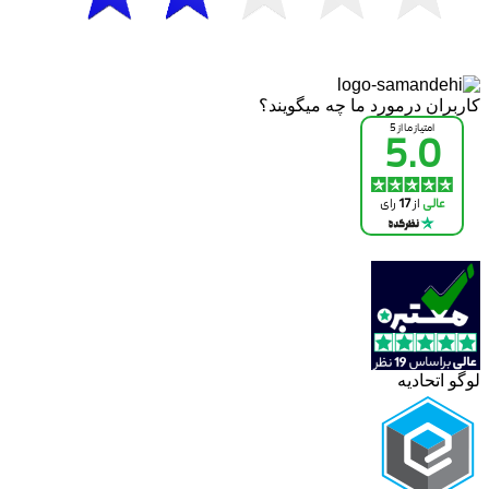
کاربران درمورد ما چه میگویند؟
لوگو اتحادیه