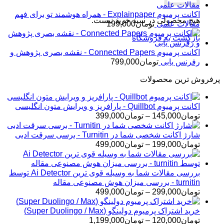
اکانت پرمیوم Explainpaper - همراه هوشمند تو برای فهم
هیچ محصولی در سبد خرید نیست.
مقالات علمی
تومان
199,000
بازگشت به فروشگاه
اکانت پرمیوم Connected Papers - نقشه بصری پژوهش و
رفرنس یابی
تومان
799,000
پرفروش ترین محصولات
اکانت پرمیوم Quillbot - پارافریز و ویرایش متون انگلیسی
محدوده
تومان
145,000
–
تومان
399,000
قیمت:
تومان145,000
شارژ اکانت شخصی شما در Turnitin - برسی سرقت ادبی
تا
محدوده
تومان
199,000
–
تومان
499,000
تومان399,000
قیمت:
تومان199,000
تا
بررسی مقالات شما به وسیله قوی ترین Ai Detector توسط
تومان499,000
turnitin - بررسی میزان هوش مصنوعی مقاله
محدوده
تومان
299,000
–
تومان
499,000
قیمت:
تومان299,000
خرید اشتراک پرمیوم دولینگو (Super Duolingo / Max)
تا
محدوده
تومان
120,000
–
تومان
1,199,000