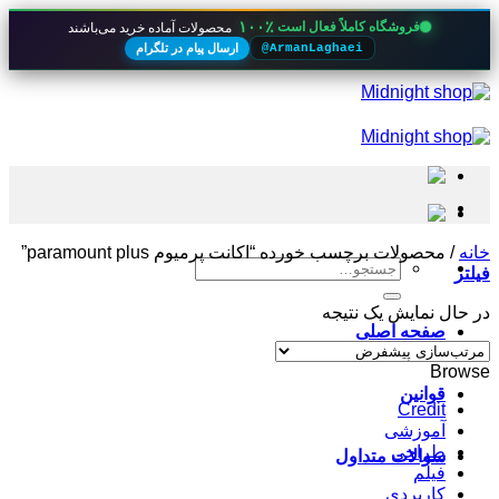
۱۰۰٪
فروشگاه کاملاً فعال است
محصولات آماده خرید می‌باشند
ارسال پیام در تلگرام
@ArmanLaghaei
Skip
to
content
خانه
/
محصولات برچسب خورده “اکانت پرمیوم paramount plus”
جستجو
فیلتر
برای:
در حال نمایش یک نتیجه
صفحه اصلی
Browse
قوانین
Credit
آموزشی
طراحی
سوالات متداول
فیلم
کاربردی