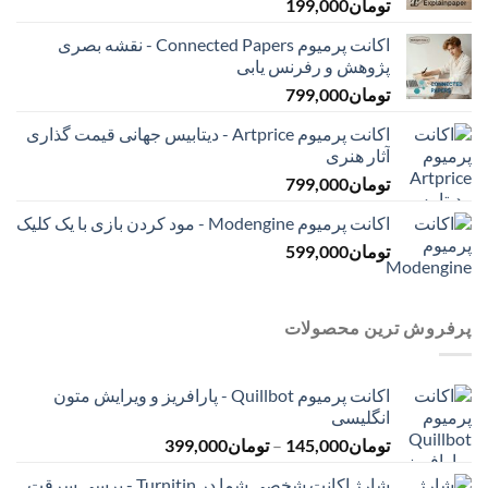
تومان
199,000
اکانت پرمیوم Connected Papers - نقشه بصری
پژوهش و رفرنس یابی
تومان
799,000
اکانت پرمیوم Artprice - دیتابیس جهانی قیمت ‌گذاری
آثار هنری
تومان
799,000
اکانت پرمیوم Modengine - مود کردن بازی با یک کلیک
تومان
599,000
پرفروش ترین محصولات
اکانت پرمیوم Quillbot - پارافریز و ویرایش متون
انگلیسی
محدوده
تومان
145,000
–
تومان
399,000
قیمت:
شارژ اکانت شخصی شما در Turnitin - برسی سرقت