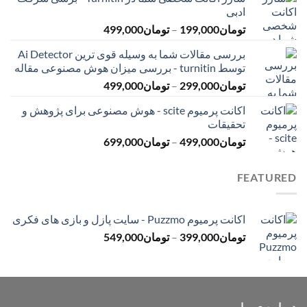
تومان145,000
ادبی
تا
محدوده
تومان
199,000
–
تومان
499,000
تومان399,000
قیمت:
بررسی مقالات شما به وسیله قوی ترین Ai Detector
تومان199,000
توسط turnitin - بررسی میزان هوش مصنوعی مقاله
تا
محدوده
تومان
299,000
–
تومان
499,000
تومان499,000
قیمت:
اکانت پرمیوم scite - هوش مصنوعی برای پژوهش و
تومان299,000
تحقیقات
تا
محدوده
تومان
499,000
–
تومان
699,000
تومان499,000
قیمت:
تومان499,000
FEATURED
تا
تومان699,000
اکانت پرمیوم Puzzmo - سایت پازل و بازی های فکری
محدوده
تومان
399,000
–
تومان
549,000
قیمت:
تومان399,000
تا
تومان549,000
درباره ی ما