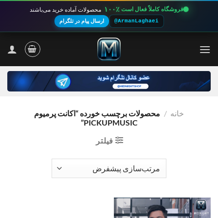
۱۰۰٪
فروشگاه کاملاً فعال است
محصولات آماده خرید می‌باشند
@ArmanLaghaei
ارسال پیام در تلگرام
Ski
t
conten
خانه
/
محصولات برچسب خورده “اکانت پرمیوم
PICKUPMUSIC”
فیلتر