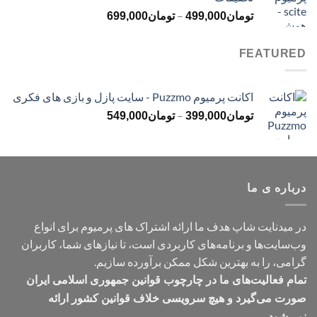
تا
محدوده
–
تومان499,000
تومان
499,000
تومان
699,000
قیمت:
تومان499,000
FEATURED
تا
تومان699,000
اکانت پرمیوم Puzzmo - سایت پازل و بازی های فکری
محدوده
–
تومان
399,000
تومان
549,000
قیمت:
تومان399,000
تا
تومان549,000
درباره ی ما
در میدنایت شاپ هدف ما ارائه اشتراک های پرمیوم برای انواع
وب‌سایت‌ها و برنامه‌های کاربردی است، تا نیازهای شما، کاربران
گرامی، را به بهترین شکل ممکن برآورده سازیم.
تمام فعالیت‌های ما در چارچوب قوانین جمهوری اسلامی ایران
صورت می‌گیرد و هیچ سرویسی خلاف قوانین کشور ارائه
نمی‌شود.