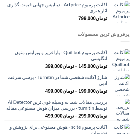
اکانت پرمیوم Artprice - دیتابیس جهانی قیمت ‌گذاری
آثار هنری
تومان
799,000
پرفروش ترین محصولات
اکانت پرمیوم Quillbot - پارافریز و ویرایش متون
انگلیسی
محدوده
–
تومان
145,000
تومان
399,000
قیمت:
شارژ اکانت شخصی شما در Turnitin - برسی سرقت
تومان145,000
ادبی
تا
محدوده
–
تومان399,000
تومان
199,000
تومان
499,000
قیمت:
بررسی مقالات شما به وسیله قوی ترین Ai Detector
تومان199,000
توسط turnitin - بررسی میزان هوش مصنوعی مقاله
تا
محدوده
–
تومان499,000
تومان
299,000
تومان
499,000
قیمت:
اکانت پرمیوم scite - هوش مصنوعی برای پژوهش و
تومان299,000
تحقیقات