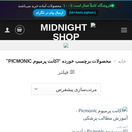
۱۰۰٪
فروشگاه کاملاً فعال است
محصولات آماده خرید می‌باشند
@ArmanLaghaei
ارسال پیام در تلگرام
Ski
t
conten
خانه
/
محصولات برچسب خورده “اکانت پرمیوم PICMONIC”
فیلتر
آموزشی
اکانت پرمیوم Picmonic – آموزش