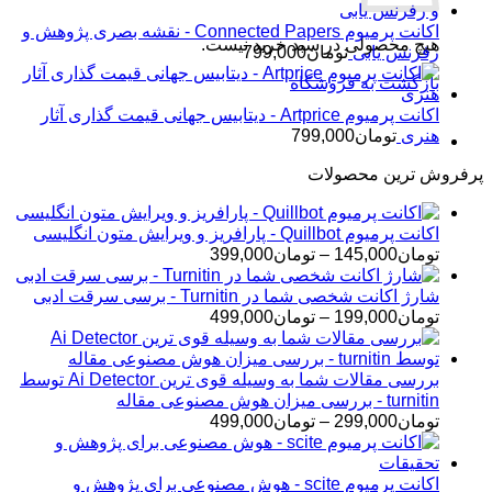
اکانت پرمیوم Connected Papers - نقشه بصری پژوهش و
هیچ محصولی در سبد خرید نیست.
رفرنس یابی
تومان
799,000
بازگشت به فروشگاه
اکانت پرمیوم Artprice - دیتابیس جهانی قیمت ‌گذاری آثار
هنری
تومان
799,000
پرفروش ترین محصولات
اکانت پرمیوم Quillbot - پارافریز و ویرایش متون انگلیسی
محدوده
تومان
145,000
–
تومان
399,000
قیمت:
تومان145,000
شارژ اکانت شخصی شما در Turnitin - برسی سرقت ادبی
تا
محدوده
تومان
199,000
–
تومان
499,000
تومان399,000
قیمت:
تومان199,000
تا
بررسی مقالات شما به وسیله قوی ترین Ai Detector توسط
تومان499,000
turnitin - بررسی میزان هوش مصنوعی مقاله
محدوده
تومان
299,000
–
تومان
499,000
قیمت:
تومان299,000
تا
اکانت پرمیوم scite - هوش مصنوعی برای پژوهش و