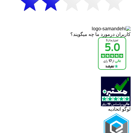
کاربران درمورد ما چه میگویند؟
لوگو اتحادیه