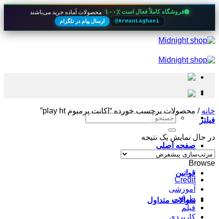
۱۰۰٪
فروشگاه کاملاً فعال است
محصولات آماده خرید می‌باشند
ارسال پیام در تلگرام
@ArmanLaghaei
Skip
to
content
خانه
/
محصولات برچسب خورده “اکانت پرمیوم play ht”
جستجو
فیلتر
برای:
در حال نمایش یک نتیجه
صفحه اصلی
Browse
قوانین
Credit
آموزشی
طراحی
سوالات متداول
فیلم
کاربردی