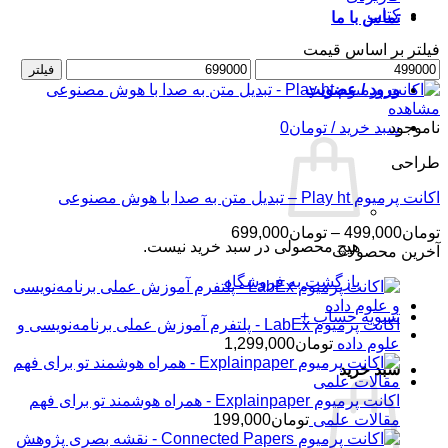
کتاب
تماس با ما
فیلتر بر اساس قیمت
حداقل
حداکثر
فیلتر
قیمت
قیمت
ورود / عضویت
مشاهده
ناموجود
سبد خرید /
تومان
0
طراحی
اکانت پرمیوم Play ht – تبدیل متن به صدا با هوش مصنوعی
محدوده
تومان
499,000
–
تومان
699,000
هیچ محصولی در سبد خرید نیست.
قیمت:
آخرین محصولات
تومان499,000
بازگشت به فروشگاه
تا
تومان699,000
تسویه حساب
+
اکانت پرمیوم LabEx - پلتفرم آموزش عملی برنامه‌نویسی و
علوم داده
تومان
1,299,000
سبد خرید
اکانت پرمیوم Explainpaper - همراه هوشمند تو برای فهم
مقالات علمی
تومان
199,000