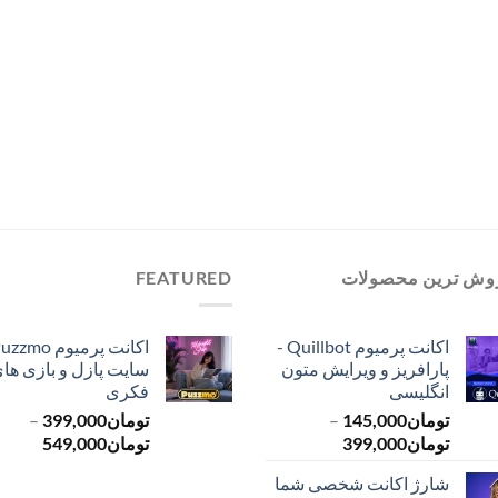
وش ترین محصولات
FEATURED
اکانت پرمیوم Quillbot -
پارافریز و ویرایش متون
سایت پازل و بازی ها
انگلیسی
فکری
تومان
145,000
–
تومان
399,000
–
محدوده
محدود
تومان
399,000
تومان
549,000
قیمت:
قیمت:
شارژ اکانت شخصی شما
تومان145,000
ت