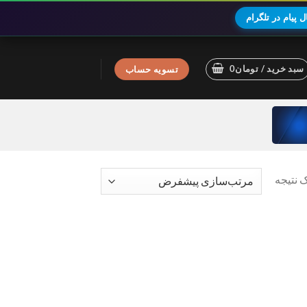
 پیام در تلگرام
سبد خرید /
تومان
0
تسویه حساب
 نتیجه