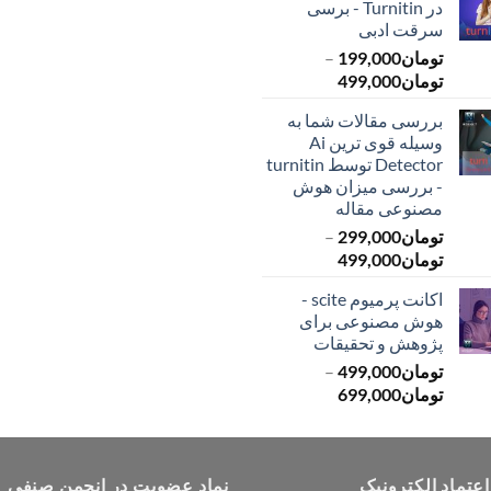
در Turnitin - برسی
تا
تا
سرقت ادبی
تومان399,000
تومان549,000
تومان
199,000
–
محدوده
تومان
499,000
قیمت:
بررسی مقالات شما به
تومان199,000
وسیله قوی ترین Ai
تا
Detector توسط turnitin
تومان499,000
- بررسی میزان هوش
مصنوعی مقاله
تومان
299,000
–
محدوده
تومان
499,000
قیمت:
اکانت پرمیوم scite -
تومان299,000
هوش مصنوعی برای
تا
پژوهش و تحقیقات
تومان499,000
تومان
499,000
–
محدوده
تومان
699,000
قیمت:
تومان499,000
تا
اعتماد الکترونیک
تومان699,000
نماد عضویت در انجمن صنفی