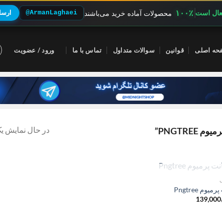
۱۰۰٪
فعال است
@ArmanLaghaei
ارسال
محصولات آماده خرید می‌باشند
حه اصلی
قوانین
سوالات متداول
تماس با ما
ورود / عضویت
در حال نمایش یک
PNGTR”
ناموجود
میوم Pngtree
139,000