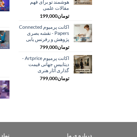
هوشمند تو برای فهم
مقالات علمی
تومان
199,000
اکانت پرمیوم Connected
Papers - نقشه بصری
پژوهش و رفرنس یابی
تومان
799,000
اکانت پرمیوم Artprice -
دیتابیس جهانی قیمت
‌گذاری آثار هنری
تومان
799,000
درباره ی ما
نماد 