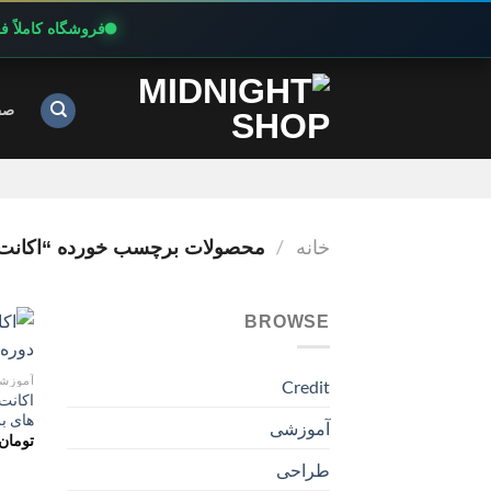
فروشگاه کاملاً 
Ski
t
صف
conten
خانه
/
محصولات برچسب خورده “اکانت پرمیوم NG HUB
BROWSE
آموزش
Credit
های ب
آموزشی
تومان
طراحی