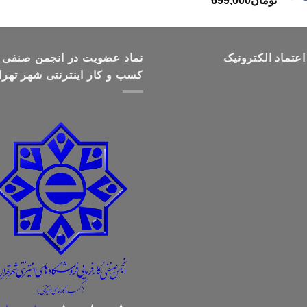
تومان
699,000
قیمت:
تومان499,000
تا
تومان699,000
اعتماد الکترونیک
نماد عضویت در انجمن صنفی
کسب و کار اینترنتی شهر تهرا