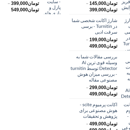
–
–
تومان
145,000
تومان
399,000
محدوده
محدود
تومان
399,000
تومان
549,000
قیمت:
قیمت:
شارژ اکانت شخصی شما
تومان145,000
ت
در Turnitin - برسی
تا
تا
سرقت ادبی
تومان399,000
تومان549,000
–
تومان
199,000
محدوده
تومان
499,000
قیمت:
بررسی مقالات شما به
تومان199,000
وسیله قوی ترین Ai
تا
Detector توسط turnitin
تومان499,000
- بررسی میزان هوش
مصنوعی مقاله
–
تومان
299,000
محدوده
تومان
499,000
قیمت:
اکانت پرمیوم scite -
تومان299,000
هوش مصنوعی برای
تا
پژوهش و تحقیقات
تومان499,000
–
تومان
499,000
محدوده