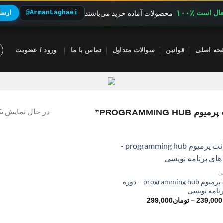
۱۰۰٪
فعال است
@ArmanLaghaei
ارسال
محصولات آماده خرید می‌باشند
حه اصلی
قوانین
سوالات متداول
تماس با ما
ورود / عضویت
در حال نمایش یک
PROGRAMMI”
ی
اکانت پرمیوم programming hub – دوره
رنامه نویسی
محدوده
–
239,000
تومان
299,000
قیمت:
تومان239,000
تا