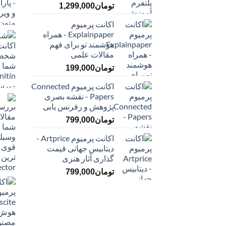
تومان
1,299,000
اکانت پرمیوم
Explainpaper - همراه
هوشمند تو برای فهم
مقالات علمی
تومان
199,000
اکانت پرمیوم Connected
Papers - نقشه بصری
پژوهش و رفرنس یابی
تومان
799,000
اکانت پرمیوم Artprice -
دیتابیس جهانی قیمت
‌گذاری آثار هنری
تومان
799,000