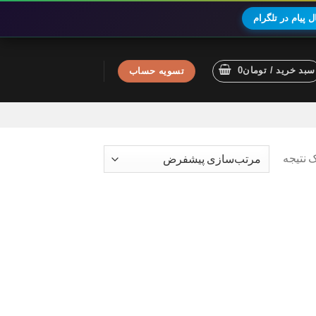
 پیام در تلگرام
سبد خرید /
تومان
0
تسویه حساب
 نتیجه