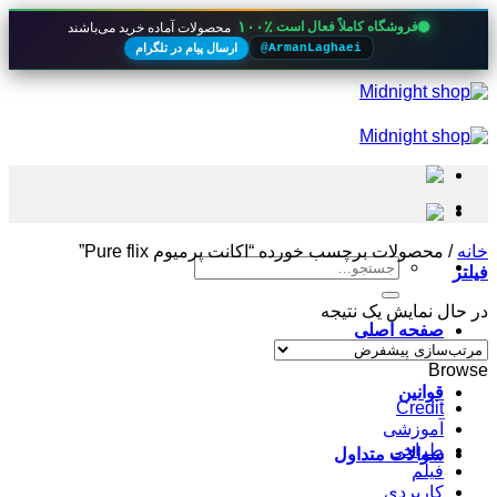
۱۰۰٪
فروشگاه کاملاً فعال است
محصولات آماده خرید می‌باشند
ارسال پیام در تلگرام
@ArmanLaghaei
Skip
to
content
خانه
/
محصولات برچسب خورده “اکانت پرمیوم Pure flix”
جستجو
فیلتر
برای:
در حال نمایش یک نتیجه
صفحه اصلی
Browse
قوانین
Credit
آموزشی
طراحی
سوالات متداول
فیلم
کاربردی