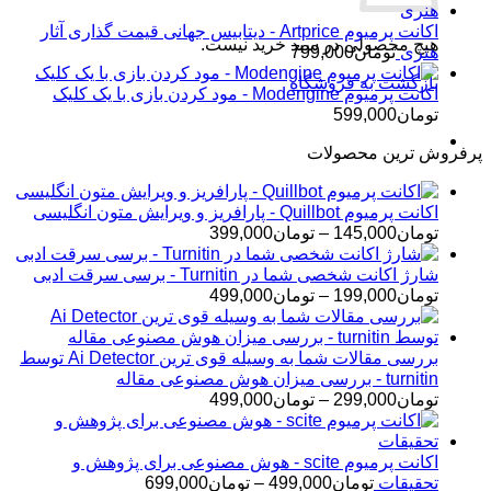
اکانت پرمیوم Artprice - دیتابیس جهانی قیمت ‌گذاری آثار
هیچ محصولی در سبد خرید نیست.
هنری
تومان
799,000
بازگشت به فروشگاه
اکانت پرمیوم Modengine - مود کردن بازی با یک کلیک
تومان
599,000
پرفروش ترین محصولات
اکانت پرمیوم Quillbot - پارافریز و ویرایش متون انگلیسی
محدوده
تومان
145,000
–
تومان
399,000
قیمت:
تومان145,000
شارژ اکانت شخصی شما در Turnitin - برسی سرقت ادبی
تا
محدوده
تومان
199,000
–
تومان
499,000
تومان399,000
قیمت:
تومان199,000
تا
بررسی مقالات شما به وسیله قوی ترین Ai Detector توسط
تومان499,000
turnitin - بررسی میزان هوش مصنوعی مقاله
محدوده
تومان
299,000
–
تومان
499,000
قیمت:
تومان299,000
تا
اکانت پرمیوم scite - هوش مصنوعی برای پژوهش و
تومان499,000
محدوده
تحقیقات
تومان
499,000
–
تومان
699,000