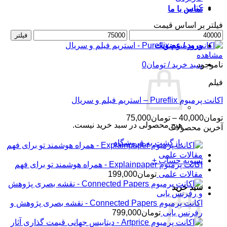
کتاب
تماس با ما
فیلتر بر اساس قیمت
حداقل
حداکثر
فیلتر
قیمت
قیمت
ورود / عضویت
مشاهده
ناموجود
سبد خرید /
تومان
0
فیلم
اکانت پرمیوم Pureflix – استریم فیلم و سریال
محدوده
تومان
40,000
–
تومان
75,000
هیچ محصولی در سبد خرید نیست.
قیمت:
آخرین محصولات
تومان40,000
بازگشت به فروشگاه
تا
تومان75,000
تسویه حساب
+
اکانت پرمیوم Explainpaper - همراه هوشمند تو برای فهم
مقالات علمی
تومان
199,000
سبد خرید
اکانت پرمیوم Connected Papers - نقشه بصری پژوهش و
رفرنس یابی
تومان
799,000