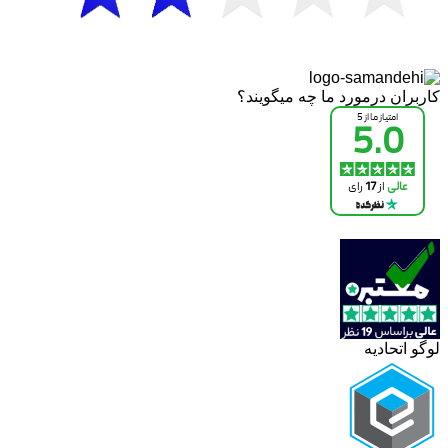
کاربران درمورد ما چه میگویند؟
لوگو اتحادیه