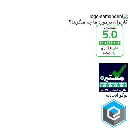
کاربران درمورد ما چه میگویند؟
لوگو اتحادیه