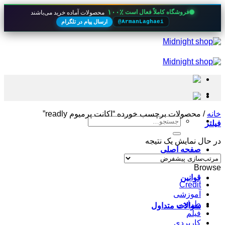
۱۰۰٪
فروشگاه کاملاً فعال است
محصولات آماده خرید می‌باشند
ارسال پیام در تلگرام
@ArmanLaghaei
Skip
to
content
خانه
/
محصولات برچسب خورده “اکانت پرمیوم readly”
جستجو
فیلتر
برای:
در حال نمایش یک نتیجه
صفحه اصلی
Browse
قوانین
Credit
آموزشی
طراحی
سوالات متداول
فیلم
کاربردی