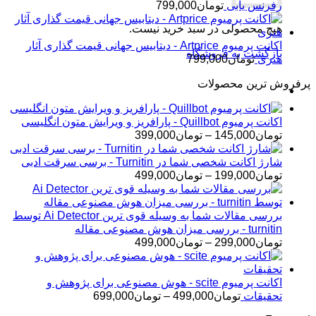
رفرنس یابی
تومان
799,000
هیچ محصولی در سبد خرید نیست.
اکانت پرمیوم Artprice - دیتابیس جهانی قیمت ‌گذاری آثار
بازگشت به فروشگاه
هنری
تومان
799,000
پرفروش ترین محصولات
اکانت پرمیوم Quillbot - پارافریز و ویرایش متون انگلیسی
محدوده
تومان
145,000
–
تومان
399,000
قیمت:
تومان145,000
شارژ اکانت شخصی شما در Turnitin - برسی سرقت ادبی
تا
محدوده
تومان
199,000
–
تومان
499,000
تومان399,000
قیمت:
تومان199,000
تا
بررسی مقالات شما به وسیله قوی ترین Ai Detector توسط
تومان499,000
turnitin - بررسی میزان هوش مصنوعی مقاله
محدوده
تومان
299,000
–
تومان
499,000
قیمت:
تومان299,000
تا
اکانت پرمیوم scite - هوش مصنوعی برای پژوهش و
تومان499,000
محدوده
تحقیقات
تومان
499,000
–
تومان
699,000
قیمت: