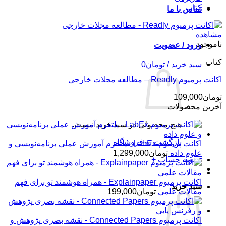
کتاب
تماس با ما
مشاهده
ناموجود
ورود / عضویت
کتاب
سبد خرید /
تومان
0
اکانت پرمیوم Readly – مطالعه مجلات خارجی
تومان
109,000
آخرین محصولات
هیچ محصولی در سبد خرید نیست.
بازگشت به فروشگاه
اکانت پرمیوم LabEx - پلتفرم آموزش عملی برنامه‌نویسی و
علوم داده
تومان
1,299,000
تسویه حساب
+
اکانت پرمیوم Explainpaper - همراه هوشمند تو برای فهم
سبد خرید
مقالات علمی
تومان
199,000
اکانت پرمیوم Connected Papers - نقشه بصری پژوهش و