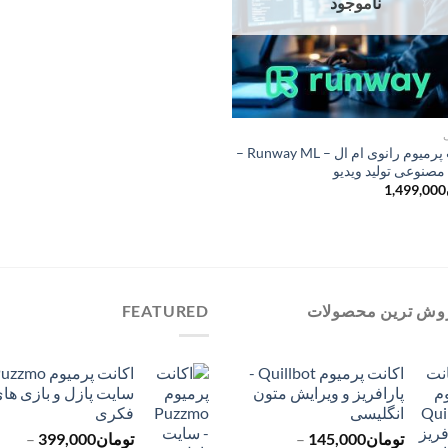
ناموجود
اکانت پرمیوم رانوی ام ال – Runway ML –
صنوعی تولید ویدیو
1,499,000
وش ترین محصولات
FEATURED
اکانت پرمیوم Quillbot -
پارافریز و ویرایش متون
سایت پازل و بازی ها
انگلیسی
فکری
تومان
145,000
–
تومان
399,000
–