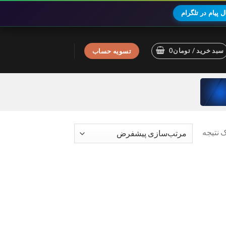
 پیام در تلگرام
سبد خرید /
تومان
0
تسویه حساب
 نتیجه