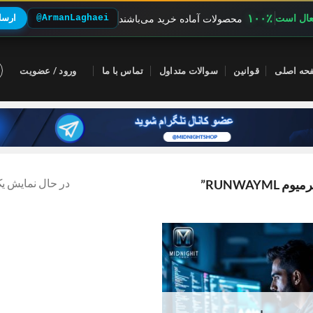
۱۰۰٪
فعال است
@ArmanLaghaei
ارسال
محصولات آماده خرید می‌باشند
حه اصلی
قوانین
سوالات متداول
تماس با ما
ورود / عضویت
در حال نمایش یک
RUNWA”