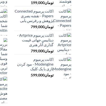
تومان
199,000
اکانت پرمیوم Connected
Papers - نقشه بصری
پژوهش و رفرنس یابی
تومان
799,000
اکانت پرمیوم Artprice -
دیتابیس جهانی قیمت
‌گذاری آثار هنری
تومان
799,000
اکانت پرمیوم
Modengine - مود کردن
بازی با یک کلیک
تومان
599,000