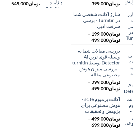
محدوده
محدود
تومان
399,000
تومان
549,000
قیمت:
قیمت:
شارژ اکانت شخصی شما
تومان145,000
ت
در Turnitin - برسی
تا
تا
سرقت ادبی
تومان399,000
تومان549,000
تومان
199,000
–
محدوده
تومان
499,000
قیمت:
بررسی مقالات شما به
تومان199,000
وسیله قوی ترین Ai
تا
Detector توسط turnitin
تومان499,000
- بررسی میزان هوش
مصنوعی مقاله
تومان
299,000
–
محدوده
تومان
499,000
قیمت:
اکانت پرمیوم scite -
تومان299,000
هوش مصنوعی برای
تا
پژوهش و تحقیقات
تومان499,000
تومان
499,000
–
محدوده
تومان
699,000
قیمت: