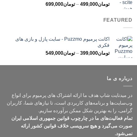
محدوده
تومان
499,000
–
تومان
699,000
تومان499,000
قیمت:
تومان499,000
FEATURED
تا
تومان699,000
اکانت پرمیوم Puzzmo - سایت پازل و بازی های
فکری
محدوده
تومان
399,000
–
تومان
549,000
قیمت:
تومان399,000
تا
درباره ی ما
تومان549,000
در میدنایت شاپ هدف ما ارائه اشتراک های پرمیوم برای انواع
وب‌سایت‌ها و برنامه‌های کاربردی است، تا نیازهای شما، کاربران
گرامی، را به بهترین شکل ممکن برآورده سازیم.
تمام فعالیت‌های ما در چارچوب قوانین جمهوری اسلامی ایران
صورت می‌گیرد و هیچ سرویسی خلاف قوانین کشور ارائه
نمی‌شود.