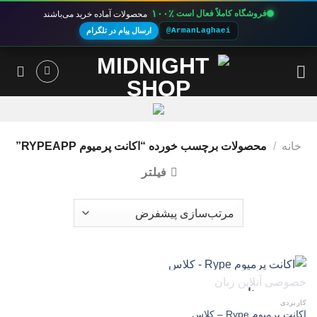
۱۰۰٪
فروشگاه کاملاً فعال است
محصولات آماده خرید می‌باشند
@ArmanLaghaei
ارسال پیام در تلگرام
Ski
t
conten
خانه
/
محصولات برچسب خورده “اکانت پرمیوم RYPEAPP”
فیلتر
ناموجود
کاربردی
اکانت پرمیوم Rype – کلاس