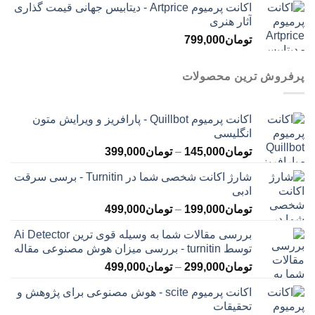
اکانت پرمیوم Artprice - دیتابیس جهانی قیمت ‌گذاری
آثار هنری
تومان
799,000
پرفروش ترین محصولات
اکانت پرمیوم Quillbot - پارافریز و ویرایش متون
انگلیسی
محدوده
تومان
145,000
–
تومان
399,000
قیمت:
شارژ اکانت شخصی شما در Turnitin - برسی سرقت
تومان145,000
ادبی
تا
محدوده
تومان
199,000
–
تومان
499,000
تومان399,000
قیمت:
بررسی مقالات شما به وسیله قوی ترین Ai Detector
تومان199,000
توسط turnitin - بررسی میزان هوش مصنوعی مقاله
تا
محدوده
تومان
299,000
–
تومان
499,000
تومان499,000
قیمت:
اکانت پرمیوم scite - هوش مصنوعی برای پژوهش و
تومان299,000
تحقیقات
تا