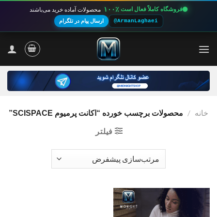
۱۰۰٪
فروشگاه کاملاً فعال است
محصولات آماده خرید می‌باشند
@ArmanLaghaei
ارسال پیام در تلگرام
Ski
t
conten
خانه
/
محصولات برچسب خورده “اکانت پرمیوم SCISPACE”
فیلتر