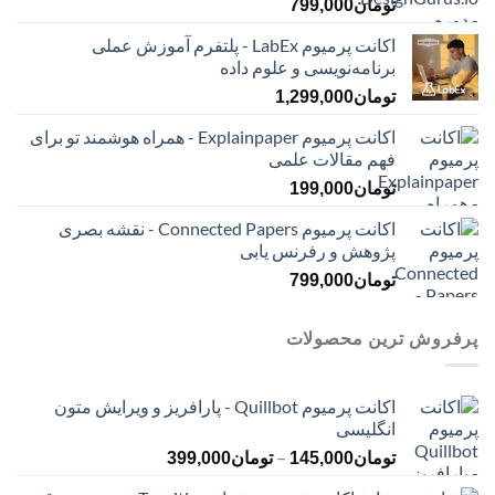
تومان
799,000
اکانت پرمیوم LabEx - پلتفرم آموزش عملی
برنامه‌نویسی و علوم داده
تومان
1,299,000
اکانت پرمیوم Explainpaper - همراه هوشمند تو برای
فهم مقالات علمی
تومان
199,000
اکانت پرمیوم Connected Papers - نقشه بصری
پژوهش و رفرنس یابی
تومان
799,000
پرفروش ترین محصولات
اکانت پرمیوم Quillbot - پارافریز و ویرایش متون
انگلیسی
محدوده
–
تومان
145,000
تومان
399,000
قیمت: