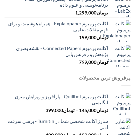
برنامه‌نویسی و علوم داده
تومان
1,299,000
اکانت پرمیوم Explainpaper - همراه هوشمند تو برای
فهم مقالات علمی
تومان
199,000
اکانت پرمیوم Connected Papers - نقشه بصری
پژوهش و رفرنس یابی
تومان
799,000
پرفروش ترین محصولات
اکانت پرمیوم Quillbot - پارافریز و ویرایش متون
انگلیسی
محدوده
تومان
145,000
–
تومان
399,000
قیمت:
شارژ اکانت شخصی شما در Turnitin - برسی سرقت
تومان145,000
ادبی
تا
محدوده
تومان
199,000
–
تومان
499,000