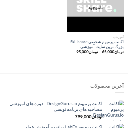
ناموجود
آموزشی
اکانت پرمیوم شخصی Skillshare –
بزرگ ترین سایت آموزشی
محدوده
تومان
65,000
–
تومان
95,000
قیمت:
تومان65,000
تا
تومان95,000
آخرین محصولات
اکانت پرمیوم DesignGurus.io - دوره ‌های آموزشی
مصاحبه ‌های برنامه نویسی
تومان
799,000
اکانت پرمیوم LabEx - پلتفرم آموزش عملی