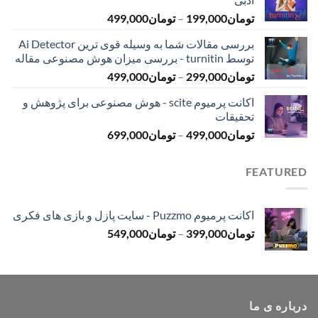
تا
محدوده
تومان
199,000
–
تومان
499,000
تومان399,000
قیمت:
بررسی مقالات شما به وسیله قوی ترین Ai Detector
تومان199,000
توسط turnitin - بررسی میزان هوش مصنوعی مقاله
تا
محدوده
تومان
299,000
–
تومان
499,000
تومان499,000
قیمت:
اکانت پرمیوم scite - هوش مصنوعی برای پژوهش و
تومان299,000
تحقیقات
تا
محدوده
تومان
499,000
–
تومان
699,000
تومان499,000
قیمت:
تومان499,000
FEATURED
تا
تومان699,000
اکانت پرمیوم Puzzmo - سایت پازل و بازی های فکری
محدوده
تومان
399,000
–
تومان
549,000
قیمت:
تومان399,000
تا
تومان549,000
درباره ی ما