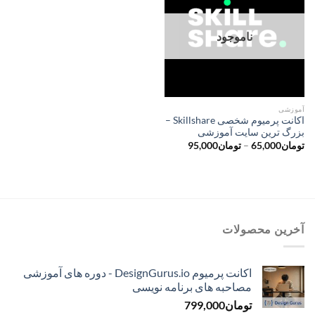
ناموجود
آموزشی
اکانت پرمیوم شخصی Skillshare –
بزرگ ترین سایت آموزشی
محدوده
تومان
65,000
–
تومان
95,000
قیمت:
تومان65,000
تا
تومان95,000
آخرین محصولات
اکانت پرمیوم DesignGurus.io - دوره ‌های آموزشی
مصاحبه ‌های برنامه نویسی
تومان
799,000