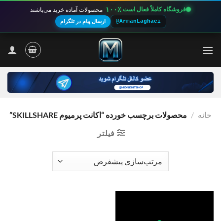
۱۰۰٪
فروشگاه کاملاً فعال است
محصولات آماده خرید می‌باشند
@ArmanLaghaei
ارسال پیام در تلگرام
Ski
t
conten
خانه
/
محصولات برچسب خورده “اکانت پرمیوم SKILLSHARE”
فیلتر