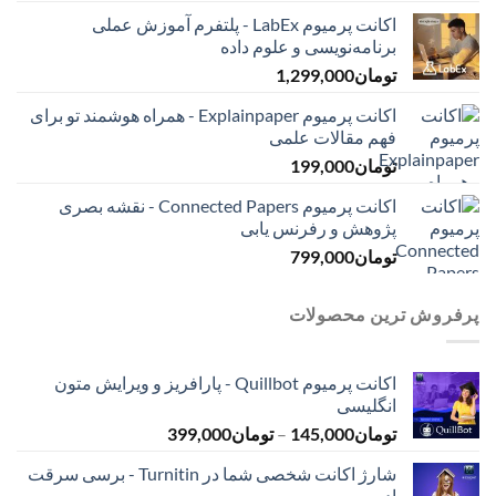
اکانت پرمیوم LabEx - پلتفرم آموزش عملی
برنامه‌نویسی و علوم داده
تومان
1,299,000
اکانت پرمیوم Explainpaper - همراه هوشمند تو برای
فهم مقالات علمی
تومان
199,000
اکانت پرمیوم Connected Papers - نقشه بصری
پژوهش و رفرنس یابی
تومان
799,000
پرفروش ترین محصولات
اکانت پرمیوم Quillbot - پارافریز و ویرایش متون
انگلیسی
محدوده
تومان
145,000
–
تومان
399,000
قیمت:
شارژ اکانت شخصی شما در Turnitin - برسی سرقت
تومان145,000
ادبی