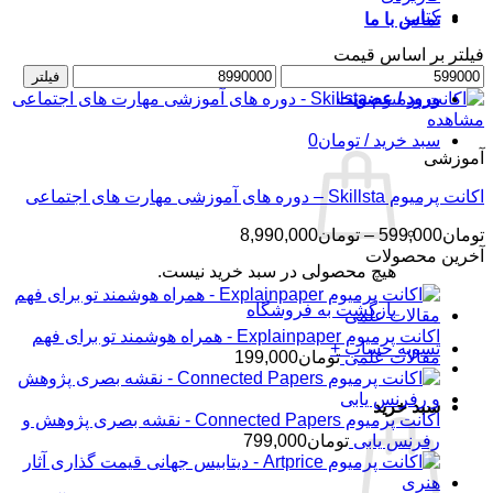
کتاب
تماس با ما
فیلتر بر اساس قیمت
حداقل
حداکثر
فیلتر
قیمت
قیمت
ورود / عضویت
مشاهده
سبد خرید /
تومان
0
آموزشی
اکانت پرمیوم Skillsta – دوره های آموزشی مهارت های اجتماعی
محدوده
تومان
599,000
–
تومان
8,990,000
قیمت:
آخرین محصولات
هیچ محصولی در سبد خرید نیست.
تومان599,000
تا
بازگشت به فروشگاه
تومان8,990,000
اکانت پرمیوم Explainpaper - همراه هوشمند تو برای فهم
تسویه حساب
+
مقالات علمی
تومان
199,000
سبد خرید
اکانت پرمیوم Connected Papers - نقشه بصری پژوهش و
رفرنس یابی
تومان
799,000