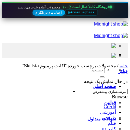
۱۰۰٪
فروشگاه کاملاً فعال است
محصولات آماده خرید می‌باشند
ارسال پیام در تلگرام
@ArmanLaghaei
Skip
to
content
خانه
/
محصولات برچسب خورده “اکانت پرمیوم Skillsta”
جستجو
فیلتر
برای:
در حال نمایش یک نتیجه
صفحه اصلی
Browse
قوانین
Credit
آموزشی
طراحی
سوالات متداول
فیلم
کاربردی