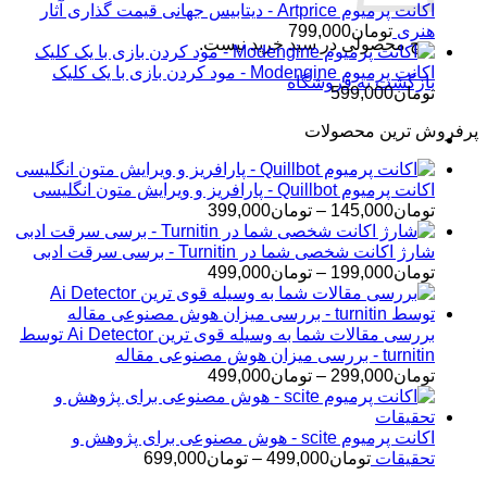
اکانت پرمیوم Artprice - دیتابیس جهانی قیمت ‌گذاری آثار
هنری
تومان
799,000
هیچ محصولی در سبد خرید نیست.
اکانت پرمیوم Modengine - مود کردن بازی با یک کلیک
بازگشت به فروشگاه
تومان
599,000
پرفروش ترین محصولات
اکانت پرمیوم Quillbot - پارافریز و ویرایش متون انگلیسی
محدوده
تومان
145,000
–
تومان
399,000
قیمت:
تومان145,000
شارژ اکانت شخصی شما در Turnitin - برسی سرقت ادبی
تا
محدوده
تومان
199,000
–
تومان
499,000
تومان399,000
قیمت:
تومان199,000
تا
بررسی مقالات شما به وسیله قوی ترین Ai Detector توسط
تومان499,000
turnitin - بررسی میزان هوش مصنوعی مقاله
محدوده
تومان
299,000
–
تومان
499,000
قیمت:
تومان299,000
تا
اکانت پرمیوم scite - هوش مصنوعی برای پژوهش و
تومان499,000
محدوده
تحقیقات
تومان
499,000
–
تومان
699,000
قیمت: