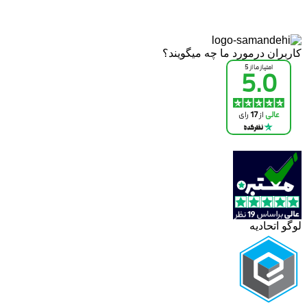
کاربران درمورد ما چه میگویند؟
لوگو اتحادیه