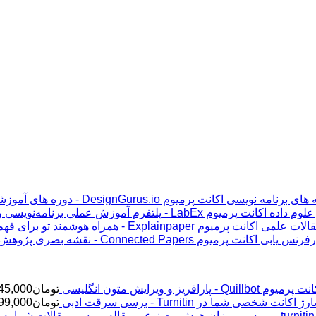
اکانت پرمیوم DesignGurus.io - دوره ‌های آموزشی مصاحبه ‌های برنامه نویسی
اکانت پرمیوم LabEx - پلتفرم آموزش عملی برنامه‌نویسی و علوم داده
اکانت پرمیوم Explainpaper - همراه هوشمند تو برای فهم مقالات علمی
اکانت پرمیوم Connected Papers - نقشه بصری پژوهش و رفرنس یابی
پرمیوم Quillbot - پارافریز و ویرایش متون انگلیسی
تومان
45,000
ژ اکانت شخصی شما در Turnitin - برسی سرقت ادبی
تومان
99,000