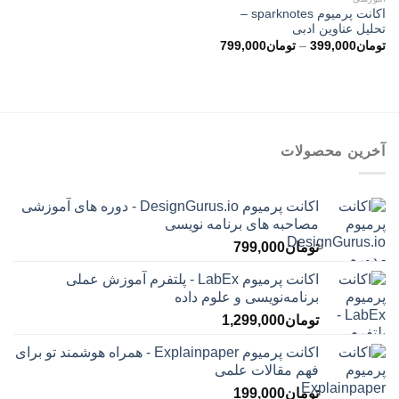
اکانت پرمیوم sparknotes –
تحلیل عناوین ادبی
محدوده
تومان
399,000
–
تومان
799,000
قیمت:
تومان399,000
تا
تومان799,000
آخرین محصولات
اکانت پرمیوم DesignGurus.io - دوره ‌های آموزشی
مصاحبه ‌های برنامه نویسی
تومان
799,000
اکانت پرمیوم LabEx - پلتفرم آموزش عملی
برنامه‌نویسی و علوم داده
تومان
1,299,000
اکانت پرمیوم Explainpaper - همراه هوشمند تو برای
فهم مقالات علمی
تومان
199,000