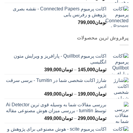
اکانت پرمیوم Connected Papers - نقشه بصری
پژوهش و رفرنس یابی
تومان
799,000
پرفروش ترین محصولات
اکانت پرمیوم Quillbot - پارافریز و ویرایش متون
انگلیسی
محدوده
تومان
145,000
–
تومان
399,000
قیمت:
شارژ اکانت شخصی شما در Turnitin - برسی سرقت
تومان145,000
ادبی
تا
محدوده
تومان
199,000
–
تومان
499,000
تومان399,000
قیمت:
بررسی مقالات شما به وسیله قوی ترین Ai Detector
تومان199,000
توسط turnitin - بررسی میزان هوش مصنوعی مقاله
تا
محدوده
تومان
299,000
–
تومان
499,000
تومان499,000
قیمت:
اکانت پرمیوم scite - هوش مصنوعی برای پژوهش و
تومان299,000