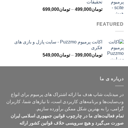
تحقیقات
تا
محدوده
تومان
499,000
–
تومان
699,000
تومان499,000
قیمت:
تومان499,000
FEATURED
تا
تومان699,000
اکانت پرمیوم Puzzmo - سایت پازل و بازی های
فکری
محدوده
تومان
399,000
–
تومان
549,000
قیمت:
تومان399,000
تا
درباره ی ما
تومان549,000
در میدنایت شاپ هدف ما ارائه اشتراک های پرمیوم برای انواع
وب‌سایت‌ها و برنامه‌های کاربردی است، تا نیازهای شما، کاربران
گرامی، را به بهترین شکل ممکن برآورده سازیم.
تمام فعالیت‌های ما در چارچوب قوانین جمهوری اسلامی ایران
صورت می‌گیرد و هیچ سرویسی خلاف قوانین کشور ارائه