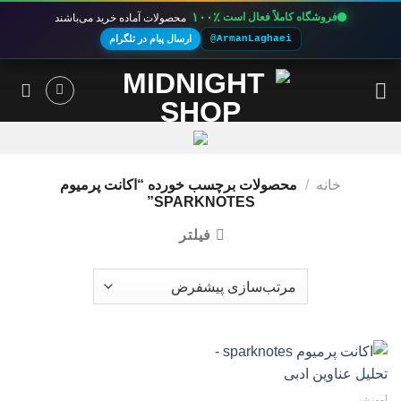
۱۰۰٪
فروشگاه کاملاً فعال است
محصولات آماده خرید می‌باشند
@ArmanLaghaei
ارسال پیام در تلگرام
Ski
t
conten
خانه
/
محصولات برچسب خورده “اکانت پرمیوم
SPARKNOTES”
فیلتر
آموزشی