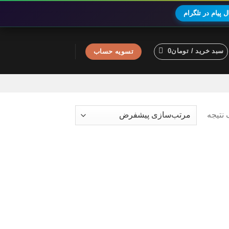
 پیام در تلگرام
سبد خرید /
تومان
0
تسویه حساب
نتیجه