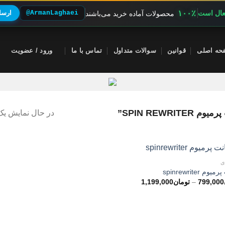
۱۰۰٪
فعال است
@ArmanLaghaei
ارسال
محصولات آماده خرید می‌باشند
حه اصلی
قوانین
سوالات متداول
تماس با ما
ورود / عضویت
SPIN REW”
در حال نمایش یک 
ی
وم spinrewriter
محدوده
799,000
–
تومان
1,199,000
قیمت:
تومان799,000
تا
تومان1,199,000