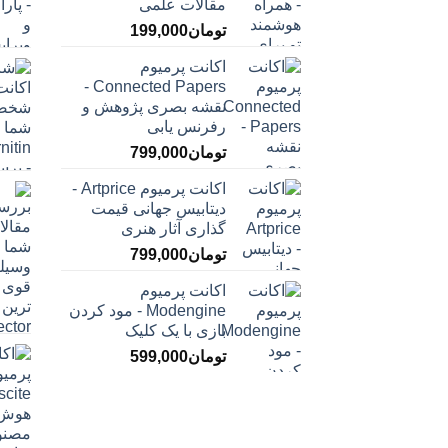
مقالات علمی
تومان
199,000
اکانت پرمیوم
Connected Papers -
نقشه بصری پژوهش و
رفرنس یابی
تومان
799,000
اکانت پرمیوم Artprice -
دیتابیس جهانی قیمت
‌گذاری آثار هنری
تومان
799,000
اکانت پرمیوم
Modengine - مود کردن
بازی با یک کلیک
تومان
599,000