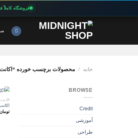
فروشگاه کاملاً 
Ski
t
صف
conten
خانه
/
محصولات برچسب خورده “اکانت پرمیوم RITER
BROWSE
کاربرد
اکانت پرمی
Credit
تومان
آموزشی
طراحی