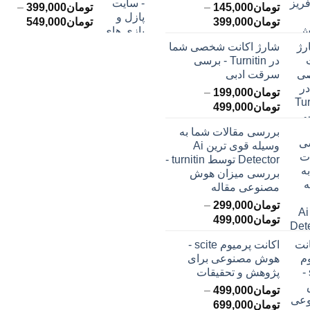
تومان
145,000
–
تومان
399,000
–
محدوده
محدود
تومان
399,000
تومان
549,000
قیمت:
قیمت:
شارژ اکانت شخصی شما
تومان145,000
ت
در Turnitin - برسی
تا
تا
سرقت ادبی
تومان399,000
تومان549,000
تومان
199,000
–
محدوده
تومان
499,000
قیمت:
بررسی مقالات شما به
تومان199,000
وسیله قوی ترین Ai
تا
Detector توسط turnitin -
تومان499,000
بررسی میزان هوش
مصنوعی مقاله
تومان
299,000
–
محدوده
تومان
499,000
قیمت:
اکانت پرمیوم scite -
تومان299,000
هوش مصنوعی برای
تا
پژوهش و تحقیقات
تومان499,000
تومان
499,000
–
محدوده
تومان
699,000