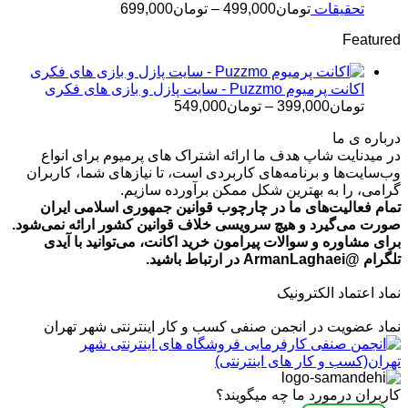
تومان499,000
محدوده
تحقیقات
تومان
499,000
–
تومان
699,000
قیمت:
Featured
تومان499,000
تا
تومان699,000
اکانت پرمیوم Puzzmo - سایت پازل و بازی های فکری
محدوده
تومان
399,000
–
تومان
549,000
قیمت:
درباره ی ما
تومان399,000
در میدنایت شاپ هدف ما ارائه اشتراک های پرمیوم برای انواع
تا
وب‌سایت‌ها و برنامه‌های کاربردی است، تا نیازهای شما، کاربران
تومان549,000
گرامی، را به بهترین شکل ممکن برآورده سازیم.
تمام فعالیت‌های ما در چارچوب قوانین جمهوری اسلامی ایران
صورت می‌گیرد و هیچ سرویسی خلاف قوانین کشور ارائه نمی‌شود.
برای مشاوره و سوالات پیرامون خرید اکانت، می‌توانید با آیدی
تلگرام @ArmanLaghaei در ارتباط باشید.
نماد اعتماد الکترونیک
نماد عضویت در انجمن صنفی کسب و کار اینترنتی شهر تهران
کاربران درمورد ما چه میگویند؟