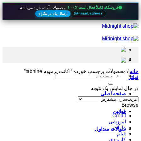
۱۰۰٪
فروشگاه کاملاً فعال است
محصولات آماده خرید می‌باشند
ارسال پیام در تلگرام
@ArmanLaghaei
Skip
to
content
خانه
/
محصولات برچسب خورده “اکانت پرمیوم tabnine”
جستجو
فیلتر
برای:
در حال نمایش یک نتیجه
صفحه اصلی
Browse
قوانین
Credit
آموزشی
طراحی
سوالات متداول
فیلم
کاربردی