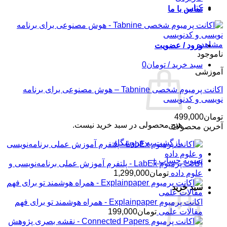
کتاب
تماس با ما
مشاهده
ورود / عضویت
ناموجود
سبد خرید /
تومان
0
آموزشی
اکانت پرمیوم شخصی Tabnine – هوش مصنوعی برای برنامه
نویسی و کدنویسی
تومان
499,000
هیچ محصولی در سبد خرید نیست.
آخرین محصولات
بازگشت به فروشگاه
تسویه حساب
+
اکانت پرمیوم LabEx - پلتفرم آموزش عملی برنامه‌نویسی و
علوم داده
تومان
1,299,000
سبد خرید
اکانت پرمیوم Explainpaper - همراه هوشمند تو برای فهم
مقالات علمی
تومان
199,000