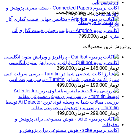
اکانت پرمیوم Connected Papers - نقشه بصری پژوهش و
هیچ محصولی در سبد خرید نیست.
رفرنس یابی
تومان
799,000
بازگشت به فروشگاه
اکانت پرمیوم Artprice - دیتابیس جهانی قیمت ‌گذاری آثار
هنری
تومان
799,000
پرفروش ترین محصولات
اکانت پرمیوم Quillbot - پارافریز و ویرایش متون انگلیسی
محدوده
تومان
145,000
–
تومان
399,000
قیمت:
تومان145,000
شارژ اکانت شخصی شما در Turnitin - برسی سرقت ادبی
تا
محدوده
تومان
199,000
–
تومان
499,000
تومان399,000
قیمت:
تومان199,000
تا
بررسی مقالات شما به وسیله قوی ترین Ai Detector توسط
تومان499,000
turnitin - بررسی میزان هوش مصنوعی مقاله
محدوده
تومان
299,000
–
تومان
499,000
قیمت:
تومان299,000
تا
اکانت پرمیوم scite - هوش مصنوعی برای پژوهش و