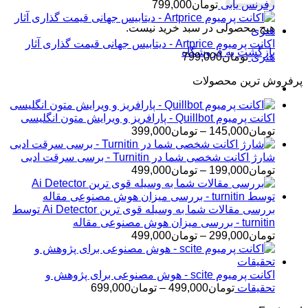
رفرنس یابی
تومان
799,000
هیچ محصولی در سبد خرید نیست.
اکانت پرمیوم Artprice - دیتابیس جهانی قیمت ‌گذاری آثار
بازگشت به فروشگاه
هنری
تومان
799,000
پرفروش ترین محصولات
اکانت پرمیوم Quillbot - پارافریز و ویرایش متون انگلیسی
محدوده
تومان
145,000
–
تومان
399,000
قیمت:
تومان145,000
شارژ اکانت شخصی شما در Turnitin - برسی سرقت ادبی
تا
محدوده
تومان
199,000
–
تومان
499,000
تومان399,000
قیمت:
تومان199,000
تا
بررسی مقالات شما به وسیله قوی ترین Ai Detector توسط
تومان499,000
turnitin - بررسی میزان هوش مصنوعی مقاله
محدوده
تومان
299,000
–
تومان
499,000
قیمت:
تومان299,000
تا
اکانت پرمیوم scite - هوش مصنوعی برای پژوهش و
تومان499,000
محدوده
تحقیقات
تومان
499,000
–
تومان
699,000
قیمت: