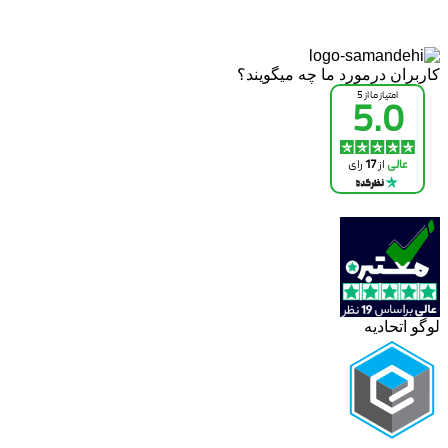
کاربران درمورد ما چه میگویند؟
لوگو اتحادیه