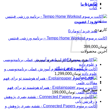
کاربردی
تماس با ما
کتاب
مشاهده
ورود / عضویت
کاربردی
سبد خرید /
تومان
0
اکانت پرمیوم Tempo Home Workout – برنامه ورزشی فیتنس
تومان
399,000
آخرین محصولات
هیچ محصولی در سبد خرید نیست.
بازگشت به فروشگاه
اکانت پرمیوم LabEx - پلتفرم آموزش عملی برنامه‌نویسی و
علوم داده
تومان
1,299,000
تسویه حساب
+
اکانت پرمیوم Explainpaper - همراه هوشمند تو برای فهم
سبد خرید
مقالات علمی
تومان
199,000
اکانت پرمیوم Connected Papers - نقشه بصری پژوهش و