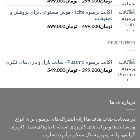
محدوده
تومان
299,000
–
تومان
499,000
تومان499,000
قیمت:
اکانت پرمیوم scite - هوش مصنوعی برای پژوهش و
تومان299,000
تحقیقات
تا
محدوده
تومان
499,000
–
تومان
699,000
تومان499,000
قیمت:
تومان499,000
FEATURED
تا
تومان699,000
اکانت پرمیوم Puzzmo - سایت پازل و بازی های فکری
محدوده
تومان
399,000
–
تومان
549,000
قیمت:
تومان399,000
تا
تومان549,000
درباره ی ما
در میدنایت شاپ هدف ما ارائه اشتراک های پرمیوم برای انواع
وب‌سایت‌ها و برنامه‌های کاربردی است، تا نیازهای شما، کاربران
گرامی، را به بهترین شکل ممکن برآورده سازیم.