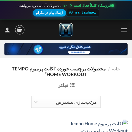
۱۰۰٪
فروشگاه کاملاً فعال است
محصولات آماده خرید می‌باشند
@ArmanLaghaei
ارسال پیام در تلگرام
Ski
t
conten
خانه
/
محصولات برچسب خورده “اکانت پرمیوم TEMPO
HOME WORKOUT”
فیلتر