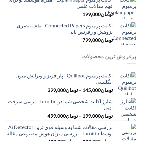
فهم مقالات علمی
تومان
199,000
اکانت پرمیوم Connected Papers - نقشه بصری
پژوهش و رفرنس یابی
تومان
799,000
پرفروش ترین محصولات
اکانت پرمیوم Quillbot - پارافریز و ویرایش متون
انگلیسی
محدوده
تومان
145,000
–
تومان
399,000
قیمت:
شارژ اکانت شخصی شما در Turnitin - برسی سرقت
تومان145,000
ادبی
تا
محدوده
تومان
199,000
–
تومان
499,000
تومان399,000
قیمت:
بررسی مقالات شما به وسیله قوی ترین Ai Detector
تومان199,000
توسط turnitin - بررسی میزان هوش مصنوعی مقاله
تا