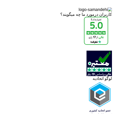
کاربران درمورد ما چه میگویند؟
لوگو اتحادیه