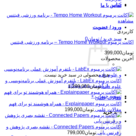
کتاب
تماس با ما
مشاهده
ورود / عضویت
کاربردی
سبد خرید /
تومان
0
اکانت پرمیوم Tempo Home Workout – برنامه ورزشی فیتنس
تومان
399,000
آخرین محصولات
هیچ محصولی در سبد خرید نیست.
اکانت پرمیوم LabEx - پلتفرم آموزش عملی برنامه‌نویسی و
بازگشت به فروشگاه
علوم داده
تومان
1,299,000
تسویه حساب
+
اکانت پرمیوم Explainpaper - همراه هوشمند تو برای فهم
مقالات علمی
تومان
199,000
سبد خرید
اکانت پرمیوم Connected Papers - نقشه بصری پژوهش و
رفرنس یابی
تومان
799,000