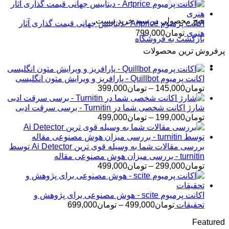
هیچ محصولی در سبد خرید نیست.
اکانت پرمیوم Artprice - دیتابیس جهانی قیمت ‌گذاری آثار
هنری
تومان
799,000
بازگشت به فروشگاه
پرفروش ترین محصولات
اکانت پرمیوم Quillbot - پارافریز و ویرایش متون انگلیسی
محدوده
تومان
145,000
–
تومان
399,000
قیمت:
تومان145,000
شارژ اکانت شخصی شما در Turnitin - برسی سرقت ادبی
تا
محدوده
تومان
199,000
–
تومان
499,000
تومان399,000
قیمت:
تومان199,000
تا
بررسی مقالات شما به وسیله قوی ترین Ai Detector توسط
تومان499,000
turnitin - بررسی میزان هوش مصنوعی مقاله
محدوده
تومان
299,000
–
تومان
499,000
قیمت:
تومان299,000
تا
اکانت پرمیوم scite - هوش مصنوعی برای پژوهش و
تومان499,000
محدوده
تحقیقات
تومان
499,000
–
تومان
699,000
قیمت:
Featured
تومان499,000