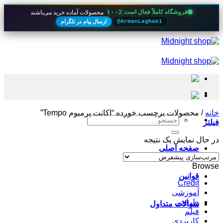
۱۰۰٪
فروشگاه کاملاً فعال است
محصولات آماده خرید می‌باشند
ارسال پیام در تلگرام
@ArmanLaghaei
Skip
to
content
خانه
/
محصولات برچسب خورده “اکانت پرمیوم Tempo”
جستجو
فیلتر
برای:
در حال نمایش یک نتیجه
صفحه اصلی
Browse
قوانین
Credit
آموزشی
طراحی
سوالات متداول
فیلم
کاربردی