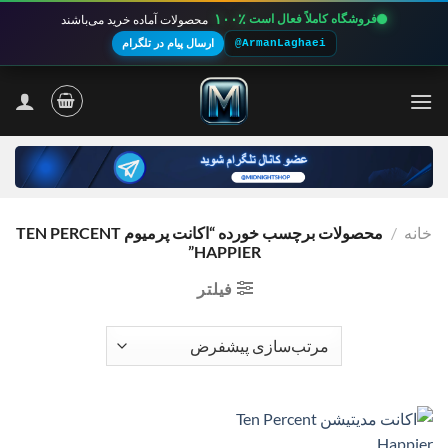
۱۰۰٪
فروشگاه کاملاً فعال است
محصولات آماده خرید می‌باشند
@ArmanLaghaei
ارسال پیام در تلگرام
Ski
t
conten
خانه
/
محصولات برچسب خورده “اکانت پرمیوم TEN PERCENT
HAPPIER”
فیلتر