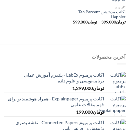
کاربردی
اکانت مدیتیشن Ten Percent
Happier
محدوده
تومان
399,000
–
تومان
599,000
قیمت:
تومان399,000
تا
تومان599,000
آخرین محصولات
اکانت پرمیوم LabEx - پلتفرم آموزش عملی
برنامه‌نویسی و علوم داده
تومان
1,299,000
اکانت پرمیوم Explainpaper - همراه هوشمند تو برای
فهم مقالات علمی
تومان
199,000
اکانت پرمیوم Connected Papers - نقشه بصری
پژوهش و رفرنس یابی