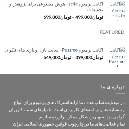
اکانت پرمیوم scite - هوش مصنوعی برای پژوهش و
تومان299,000
تحقیقات
تا
محدوده
تومان
499,000
–
تومان
699,000
تومان499,000
قیمت:
تومان499,000
FEATURED
تا
تومان699,000
اکانت پرمیوم Puzzmo - سایت پازل و بازی های فکری
محدوده
تومان
399,000
–
تومان
549,000
قیمت:
تومان399,000
تا
تومان549,000
درباره ی ما
در میدنایت شاپ هدف ما ارائه اشتراک های پرمیوم برای انواع
وب‌سایت‌ها و برنامه‌های کاربردی است، تا نیازهای شما، کاربران
گرامی، را به بهترین شکل ممکن برآورده سازیم.
تمام فعالیت‌های ما در چارچوب قوانین جمهوری اسلامی ایران