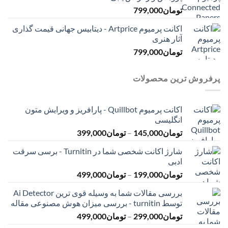
تومان
799,000
اکانت پرمیوم Artprice - دیتابیس جهانی قیمت ‌گذاری
آثار هنری
تومان
799,000
پرفروش ترین محصولات
اکانت پرمیوم Quillbot - پارافریز و ویرایش متون
انگلیسی
محدوده
تومان
145,000
–
تومان
399,000
قیمت:
شارژ اکانت شخصی شما در Turnitin - برسی سرقت
تومان145,000
ادبی
تا
محدوده
تومان
199,000
–
تومان
499,000
تومان399,000
قیمت:
بررسی مقالات شما به وسیله قوی ترین Ai Detector
تومان199,000
توسط turnitin - بررسی میزان هوش مصنوعی مقاله
تا
محدوده
تومان
299,000
–
تومان
499,000
تومان499,000
قیمت: