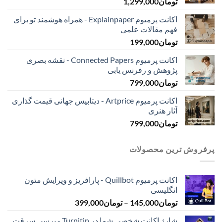
تومان
1,299,000
اکانت پرمیوم Explainpaper - همراه هوشمند تو برای
فهم مقالات علمی
تومان
199,000
اکانت پرمیوم Connected Papers - نقشه بصری
پژوهش و رفرنس یابی
تومان
799,000
اکانت پرمیوم Artprice - دیتابیس جهانی قیمت ‌گذاری
آثار هنری
تومان
799,000
پرفروش ترین محصولات
اکانت پرمیوم Quillbot - پارافریز و ویرایش متون
انگلیسی
محدوده
تومان
145,000
–
تومان
399,000
قیمت:
شارژ اکانت شخصی شما در Turnitin - برسی سرقت