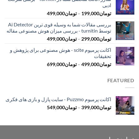
تومان145,000
ادبی
تا
محدوده
تومان
199,000
–
تومان
499,000
تومان399,000
قیمت:
بررسی مقالات شما به وسیله قوی ترین Ai Detector
تومان199,000
توسط turnitin - بررسی میزان هوش مصنوعی مقاله
تا
محدوده
تومان
299,000
–
تومان
499,000
تومان499,000
قیمت:
اکانت پرمیوم scite - هوش مصنوعی برای پژوهش و
تومان299,000
تحقیقات
تا
محدوده
تومان
499,000
–
تومان
699,000
تومان499,000
قیمت:
تومان499,000
FEATURED
تا
تومان699,000
اکانت پرمیوم Puzzmo - سایت پازل و بازی های فکری
محدوده
تومان
399,000
–
تومان
549,000
قیمت:
تومان399,000
تا
تومان549,000
درباره ی ما