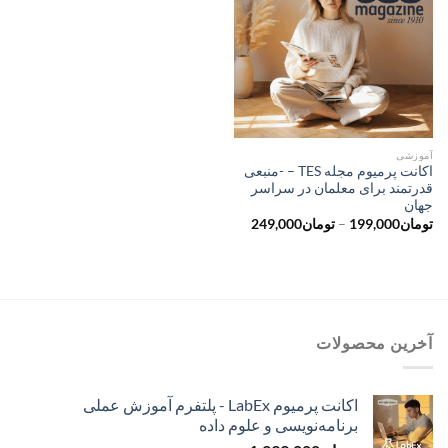
آموزشی
اکانت پرمیوم مجله TES – -منبعی
قدرتمند برای معلمان در سراسر
جهان
محدوده
تومان
199,000
–
تومان
249,000
قیمت:
تومان199,000
تا
تومان249,000
آخرین محصولات
اکانت پرمیوم LabEx - پلتفرم آموزش عملی
برنامه‌نویسی و علوم داده