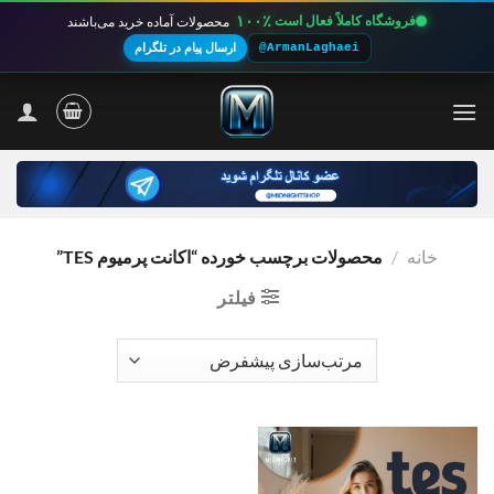
۱۰۰٪
فروشگاه کاملاً فعال است
محصولات آماده خرید می‌باشند
@ArmanLaghaei
ارسال پیام در تلگرام
Ski
t
conten
خانه
/
محصولات برچسب خورده “اکانت پرمیوم TES”
فیلتر