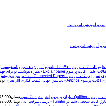
اکانت پرمیوم LabEx - پلتفرم آموزش عملی برنامه‌نویسی و علوم داده
اکانت پرمیوم Explainpaper - همراه هوشمند تو برای فهم مقالات علمی
اکانت پرمیوم Connected Papers - نقشه بصری پژوهش و رفرنس یابی
اکانت پرمیوم Artprice - دیتابیس جهانی قیمت ‌گذاری آثار هنری
توم
پرمیوم Quillbot - پارافریز و ویرایش متون انگلیسی
تومان
45,000
ژ اکانت شخصی شما در Turnitin - برسی سرقت ادبی
تومان
99,000