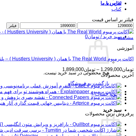
کاربردی
تماس با ما
کتاب
فیلتر بر اساس قیمت
حداقل
ورود / عضویت
حداکثر
فیلتر
قیمت
قیمت
سبد خرید /
تومان
0
مشاهده
آموزشی
اکانت پرمیوم The Real World یا همان ( Hustlers University ) – پلتفرم آموزشی اندرو تیت
محدوده
تومان
1,299,000
–
تومان
1,899,000
هیچ محصولی در سبد خرید نیست.
قیمت:
آخرین محصولات
تومان1,299,000
بازگشت به فروشگاه
تا
تومان1,899,000
تسویه حساب
+
سبد خرید
پرفروش ترین محصولات
اکانت 
شار