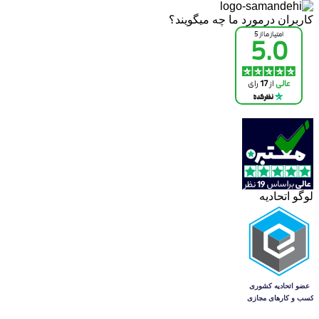
کاربران درمورد ما چه میگویند؟
لوگو اتحادیه