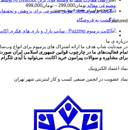
محدوده
مصنوعی مقاله
تومان
299,000
–
تومان
499,000
هیچ محصولی در سبد خرید نیست.
قیمت:
تومان99,000
بازگشت به فروشگاه
Featured
تا
تومان499,000
اکانت پرمیوم zmo
درباره ی ما
در میدنایت شاپ هدف ما ارائه اشتراک های پرمیوم برای انواع وب‌سایت
تمام فعالیت‌های ما در چارچوب قوانین جمهوری اسلامی ایران صورت 
برای مشاوره و سوالات پیرامون خرید اکانت، می‌توانید با آیدی تلگرام @ArmanLaghaei در ارتباط باش
نماد اعتماد الکترونیک
نماد عضویت در انجمن صنفی کسب و کار اینترنتی شهر تهران