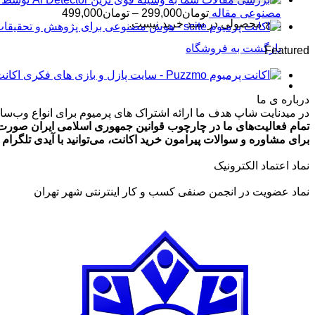
محدوده
مصنوعی مقاله
تومان
299,000
–
تومان
499,000
هیچ محصولی در سبد خرید نیست.
قیمت:
تومان99,000
بازگشت به فروشگاه
Featured
تا
تومان499,000
اکانت پرمیوم zmo
درباره ی ما
در میدنایت شاپ هدف ما ارائه اشتراک های پرمیوم برای انواع وب‌سایت
تمام فعالیت‌های ما در چارچوب قوانین جمهوری اسلامی ایران صورت 
برای مشاوره و سوالات پیرامون خرید اکانت، می‌توانید با آیدی تلگرام @ArmanLaghaei در ارتباط باش
نماد اعتماد الکترونیک
نماد عضویت در انجمن صنفی کسب و کار اینترنتی شهر تهران