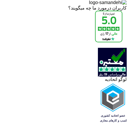
کاربران درمورد ما چه میگویند؟
لوگو اتحادیه