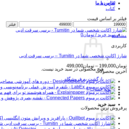
کاربردی
تماس با ما
کتاب
فیلتر بر اساس قیمت
حداقل
ورود / عضویت
حداکثر
فیلتر
قیمت
قیمت
سبد خرید /
تومان
0
مشاهده
کاربردی
شارژ اکانت شخصی شما در Turnitin – برسی سرقت ادبی
محدوده
تومان
199,000
–
تومان
499,000
هیچ محصولی در سبد خرید نیست.
قیمت:
آخرین محصولات
تومان199,000
بازگشت به فروشگاه
تا
تومان499,000
تسویه حساب
+
سبد خرید
پرفروش ترین محصولات
اکانت 
شار