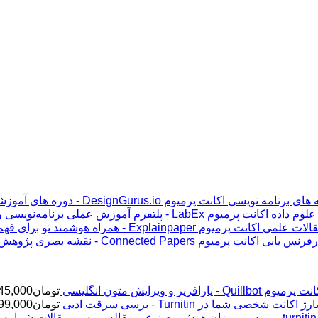
اکانت پرمیوم DesignGurus.io - دوره ‌های آموزشی مصاحبه ‌های برنامه نویسی
اکانت پرمیوم LabEx - پلتفرم آموزش عملی برنامه‌نویسی و علوم داده
اکانت پرمیوم Explainpaper - همراه هوشمند تو برای فهم مقالات علمی
اکانت پرمیوم Connected Papers - نقشه بصری پژوهش و رفرنس یابی
پرمیوم Quillbot - پارافریز و ویرایش متون انگلیسی
تومان
45,000
ژ اکانت شخصی شما در Turnitin - برسی سرقت ادبی
تومان
99,000