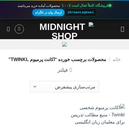
۱۰۰٪
فروشگاه کاملاً فعال است
محصولات آماده خرید می‌باشند
@ArmanLaghaei
ارسال پیام در تلگرام
Ski
t
conten
خانه
/
محصولات برچسب خورده “اکانت پرمیوم TWINKL”
فیلتر