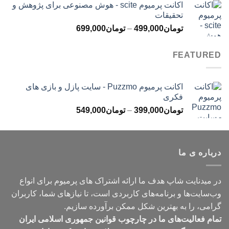
اکانت پرمیوم scite - هوش مصنوعی برای پژوهش و
تومان299,000
تحقیقات
تا
محدوده
تومان
499,000
–
تومان
699,000
تومان499,000
قیمت:
تومان499,000
FEATURED
تا
تومان699,000
اکانت پرمیوم Puzzmo - سایت پازل و بازی های
فکری
محدوده
تومان
399,000
–
تومان
549,000
قیمت:
تومان399,000
تا
درباره ی ما
تومان549,000
در میدنایت شاپ هدف ما ارائه اشتراک های پرمیوم برای انواع
وب‌سایت‌ها و برنامه‌های کاربردی است، تا نیازهای شما، کاربران
گرامی، را به بهترین شکل ممکن برآورده سازیم.
تمام فعالیت‌های ما در چارچوب قوانین جمهوری اسلامی ایران