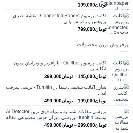
تومان
199,000
اکانت پرمیوم Connected Papers - نقشه بصری
پژوهش و رفرنس یابی
تومان
799,000
پرفروش ترین محصولات
اکانت پرمیوم Quillbot - پارافریز و ویرایش متون
انگلیسی
محدوده
تومان
145,000
–
تومان
399,000
قیمت:
شارژ اکانت شخصی شما در Turnitin - برسی سرقت
تومان145,000
ادبی
تا
محدوده
تومان
199,000
–
تومان
499,000
تومان399,000
قیمت:
بررسی مقالات شما به وسیله قوی ترین Ai Detector
تومان199,000
توسط turnitin - بررسی میزان هوش مصنوعی مقاله
تا
محدوده
تومان
299,000
–
تومان
499,000
تومان499,000
قیمت: