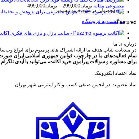
محدوده
مصنوعی مقاله
تومان
299,000
–
تومان
499,000
هیچ محصولی در سبد خرید نیست.
قیمت:
تومان99,000
بازگشت به فروشگاه
Featured
تا
تومان499,000
اکانت پرمیوم zmo
درباره ی ما
در میدنایت شاپ هدف ما ارائه اشتراک های پرمیوم برای انواع وب‌سایت
تمام فعالیت‌های ما در چارچوب قوانین جمهوری اسلامی ایران صورت 
برای مشاوره و سوالات پیرامون خرید اکانت، می‌توانید با آیدی تلگرام @ArmanLaghaei در ارتباط باش
نماد اعتماد الکترونیک
نماد عضویت در انجمن صنفی کسب و کار اینترنتی شهر تهران