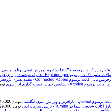
اکانت پرمیوم LabEx - پلتفرم آموزش عملی برنامه‌نویسی و علوم داده
اکانت پرمیوم Explainpaper - همراه هوشمند تو برای فهم مقالات علمی
اکانت پرمیوم Connected Papers - نقشه بصری پژوهش و رفرنس یابی
اکانت پرمیوم Artprice - دیتابیس جهانی قیمت ‌گذاری آثار هنری
توم
پرمیوم Quillbot - پارافریز و ویرایش متون انگلیسی
تومان
45,000
ژ اکانت شخصی شما در Turnitin - برسی سرقت ادبی
تومان
99,000