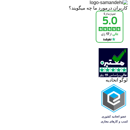
کاربران درمورد ما چه میگویند؟
لوگو اتحادیه