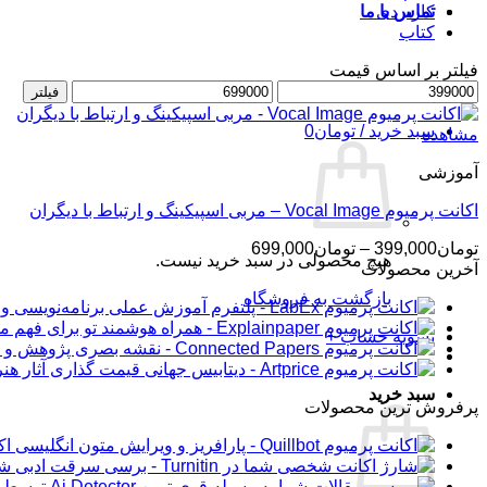
کاربردی
تماس با ما
کتاب
فیلتر بر اساس قیمت
حداقل
ورود / عضویت
حداکثر
فیلتر
قیمت
قیمت
سبد خرید /
تومان
0
مشاهده
آموزشی
اکانت پرمیوم Vocal Image – مربی اسپیکینگ و ارتباط با دیگران
محدوده
تومان
399,000
–
تومان
699,000
هیچ محصولی در سبد خرید نیست.
قیمت:
آخرین محصولات
تومان399,000
بازگشت به فروشگاه
تا
تومان699,000
تسویه حساب
+
سبد خرید
پرفروش ترین محصولات
اکانت 
شار