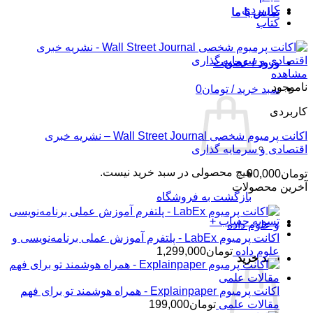
کاربردی
تماس با ما
کتاب
ورود / عضویت
مشاهده
ناموجود
سبد خرید /
تومان
0
کاربردی
اکانت پرمیوم شخصی Wall Street Journal – نشریه خبری
اقتصادی و سرمایه گذاری
هیچ محصولی در سبد خرید نیست.
تومان
90,000
آخرین محصولات
بازگشت به فروشگاه
تسویه حساب
+
اکانت پرمیوم LabEx - پلتفرم آموزش عملی برنامه‌نویسی و
علوم داده
تومان
1,299,000
سبد خرید
اکانت پرمیوم Explainpaper - همراه هوشمند تو برای فهم
مقالات علمی
تومان
199,000