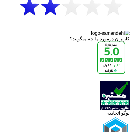
کاربران درمورد ما چه میگویند؟
لوگو اتحادیه