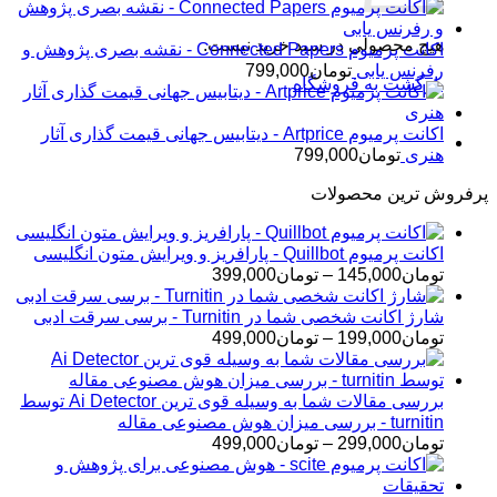
هیچ محصولی در سبد خرید نیست.
اکانت پرمیوم Connected Papers - نقشه بصری پژوهش و
رفرنس یابی
تومان
799,000
بازگشت به فروشگاه
اکانت پرمیوم Artprice - دیتابیس جهانی قیمت ‌گذاری آثار
هنری
تومان
799,000
پرفروش ترین محصولات
اکانت پرمیوم Quillbot - پارافریز و ویرایش متون انگلیسی
محدوده
تومان
145,000
–
تومان
399,000
قیمت:
تومان145,000
شارژ اکانت شخصی شما در Turnitin - برسی سرقت ادبی
تا
محدوده
تومان
199,000
–
تومان
499,000
تومان399,000
قیمت:
تومان199,000
تا
بررسی مقالات شما به وسیله قوی ترین Ai Detector توسط
تومان499,000
turnitin - بررسی میزان هوش مصنوعی مقاله
محدوده
تومان
299,000
–
تومان
499,000
قیمت:
تومان299,000