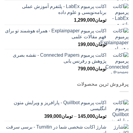
اکانت پرمیوم LabEx - پلتفرم آموزش عملی
برنامه‌نویسی و علوم داده
تومان
1,299,000
اکانت پرمیوم Explainpaper - همراه هوشمند تو برای
فهم مقالات علمی
تومان
199,000
اکانت پرمیوم Connected Papers - نقشه بصری
پژوهش و رفرنس یابی
تومان
799,000
پرفروش ترین محصولات
اکانت پرمیوم Quillbot - پارافریز و ویرایش متون
انگلیسی
محدوده
تومان
145,000
–
تومان
399,000
قیمت:
شارژ اکانت شخصی شما در Turnitin - برسی سرقت
تومان145,000
ادبی