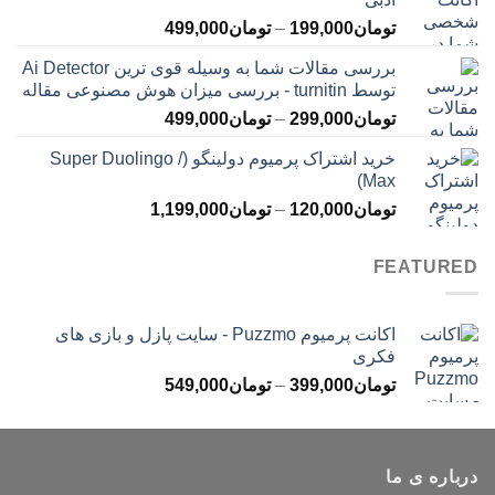
تا
محدوده
تومان
199,000
–
تومان
499,000
تومان399,000
قیمت:
بررسی مقالات شما به وسیله قوی ترین Ai Detector
تومان199,000
توسط turnitin - بررسی میزان هوش مصنوعی مقاله
تا
محدوده
تومان
299,000
–
تومان
499,000
تومان499,000
قیمت:
خرید اشتراک پرمیوم دولینگو (Super Duolingo /
تومان299,000
Max)
تا
محدوده
تومان
120,000
–
تومان
1,199,000
تومان499,000
قیمت:
تومان120,000
FEATURED
تا
تومان1,199,000
اکانت پرمیوم Puzzmo - سایت پازل و بازی های
فکری
محدوده
تومان
399,000
–
تومان
549,000
قیمت:
تومان399,000
تا
درباره ی ما
تومان549,000