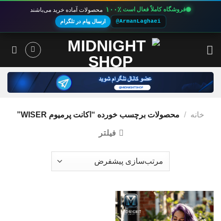
۱۰۰٪
فروشگاه کاملاً فعال است
محصولات آماده خرید می‌باشند
@ArmanLaghaei
ارسال پیام در تلگرام
Ski
t
conten
خانه
/
محصولات برچسب خورده “اکانت پرمیوم WISER”
فیلتر