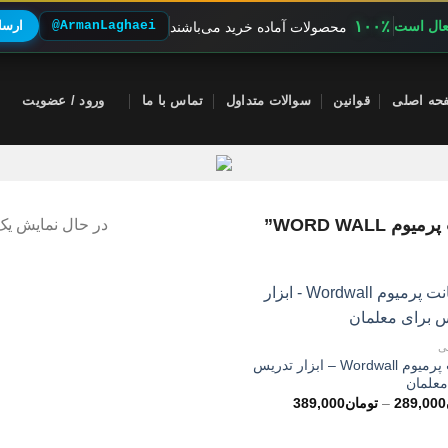
۱۰۰٪
فعال است
@ArmanLaghaei
ارسال
محصولات آماده خرید می‌باشند
حه اصلی
قوانین
سوالات متداول
تماس با ما
ورود / عضویت
WORD WA”
در حال نمایش یک 
ی
اکانت پرمیوم Wordwall – ابزار تدریس
معلمان
محدوده
289,000
–
تومان
389,000
قیمت:
تومان289,000
تا