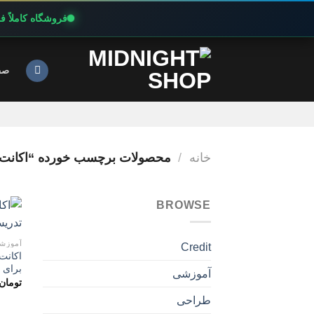
فروشگاه کاملاً 
Ski
t
صف
conten
خانه
/
محصولات برچسب خورده “اکانت پرمیوم LL
BROWSE
آموزش
Credit
برای 
آموزشی
تومان
طراحی