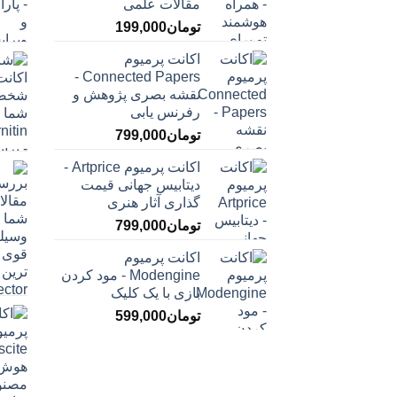
مقالات علمی
تومان
199,000
اکانت پرمیوم
Connected Papers -
نقشه بصری پژوهش و
رفرنس یابی
تومان
799,000
اکانت پرمیوم Artprice -
دیتابیس جهانی قیمت
‌گذاری آثار هنری
تومان
799,000
اکانت پرمیوم
Modengine - مود کردن
بازی با یک کلیک
تومان
599,000