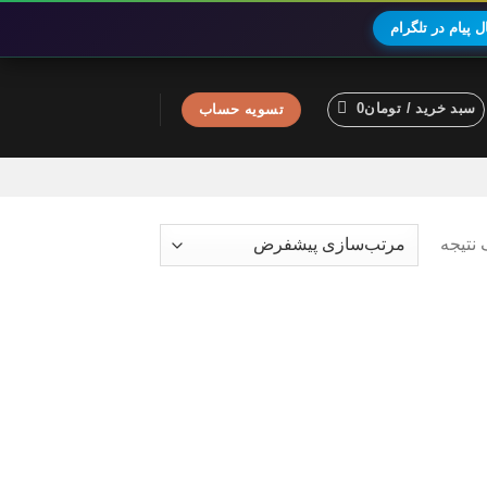
 پیام در تلگرام
سبد خرید /
تومان
0
تسویه حساب
نتیجه