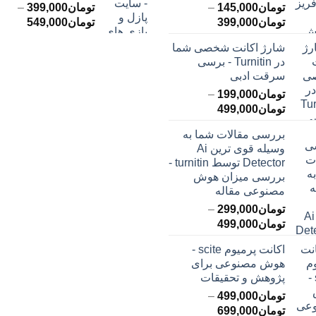
تومان
145,000
–
تومان
399,000
–
محدوده
محدود
تومان
399,000
تومان
549,000
قیمت:
قیمت:
شارژ اکانت شخصی شما
تومان145,000
ت
در Turnitin - برسی
تا
تا
سرقت ادبی
تومان399,000
تومان549,000
تومان
199,000
–
محدوده
تومان
499,000
قیمت:
بررسی مقالات شما به
تومان199,000
وسیله قوی ترین Ai
تا
Detector توسط turnitin -
تومان499,000
بررسی میزان هوش
مصنوعی مقاله
تومان
299,000
–
محدوده
تومان
499,000
قیمت:
اکانت پرمیوم scite -
تومان299,000
هوش مصنوعی برای
تا
پژوهش و تحقیقات
تومان499,000
تومان
499,000
–
محدوده
تومان
699,000