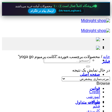
۱۰۰٪
فروشگاه کاملاً فعال است
محصولات آماده خرید می‌باشند
ارسال پیام در تلگرام
@ArmanLaghaei
Skip
to
content
خانه
/
محصولات برچسب خورده “اکانت پرمیوم yoga go”
جستجو
فیلتر
برای:
در حال نمایش یک نتیجه
صفحه اصلی
Browse
قوانین
Credit
آموزشی
طراحی
سوالات متداول
فیلم
کاربردی