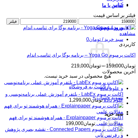
کتاب
تماس با ما
فیلتر بر اساس قیمت
حداقل
حداکثر
فیلتر
قیمت
قیمت
ورود / عضویت
مشاهده
سبد خرید /
تومان
0
کاربردی
اکانت پرمیوم Yoga Go – برنامه یوگا برای تناسب اندام
محدوده
تومان
159,000
–
تومان
219,000
قیمت:
آخرین محصولات
هیچ محصولی در سبد خرید نیست.
تومان159,000
تا
بازگشت به فروشگاه
تومان219,000
اکانت پرمیوم LabEx - پلتفرم آموزش عملی برنامه‌نویسی و
تسویه حساب
+
علوم داده
تومان
1,299,000
سبد خرید
اکانت پرمیوم Explainpaper - همراه هوشمند تو برای فهم
مقالات علمی
تومان
199,000