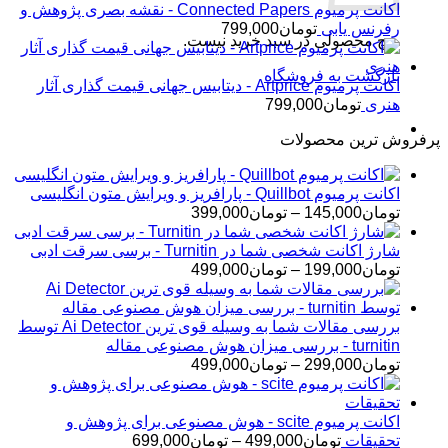
اکانت پرمیوم Connected Papers - نقشه بصری پژوهش و
رفرنس یابی
تومان
799,000
هیچ محصولی در سبد خرید نیست.
بازگشت به فروشگاه
اکانت پرمیوم Artprice - دیتابیس جهانی قیمت ‌گذاری آثار
هنری
تومان
799,000
پرفروش ترین محصولات
اکانت پرمیوم Quillbot - پارافریز و ویرایش متون انگلیسی
محدوده
تومان
145,000
–
تومان
399,000
قیمت:
تومان145,000
شارژ اکانت شخصی شما در Turnitin - برسی سرقت ادبی
تا
محدوده
تومان
199,000
–
تومان
499,000
تومان399,000
قیمت:
تومان199,000
تا
بررسی مقالات شما به وسیله قوی ترین Ai Detector توسط
تومان499,000
turnitin - بررسی میزان هوش مصنوعی مقاله
محدوده
تومان
299,000
–
تومان
499,000
قیمت:
تومان299,000
تا
اکانت پرمیوم scite - هوش مصنوعی برای پژوهش و
تومان499,000
محدوده
تحقیقات
تومان
499,000
–
تومان
699,000