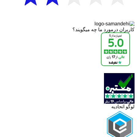
کاربران درمورد ما چه میگویند؟
لوگو اتحادیه